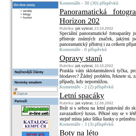
Komentáře - 30 (30) příspěvků
On-line cesty
Panoramatická fotogra
>
seriály
>
blogy
>
humor
Horizon 202
Rubrika:
jak vybrat
, 23.10.2002
Speciální panoramatické fotoaparáty js
přístroje známých značek, jakými js
panoramatický přístroj i za celkem přija
Komentáře - 0 příspěvků
Opravy stanů
Rubrika:
jak vybrat
, 16.10.2002
Praskla vám sklolaminátová tyčka, pr
Nejčtenější články
hlodavec? Žádný problém, řeknete si, 
případy, kdy nepomůžou.
Novinky emailem
Komentáře - 2 (2) příspěvků
Letní spacáky
Zapsat
Partneři
Rubrika:
jak vybrat
, 12.06.2002
Brát si s sebou na letní putování do s
zavazadlový luxus. Pěkné sny se v lét
stejně místa jako šiška šunky o průměru
Komentáře - 3 (3) příspěvků
Boty na léto