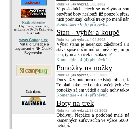
Rubrika:
jak vybrat
, 5.06.2002
V posledních letech se nezbytnou souč
otevřené boty neslouží již pouze k přez
nich podnikají krátké treky po méně náro
Královédvorsko
Komentáře - 6 (6) příspěvků
Ubytování, restaurace,
turistika ve Dvoře Králové n.
Stan - výběr a koupě
L. a okolí.
www.Cottage.cz
Rubrika:
jak vybrat
, 4.04.2002
Výběr stanu je nelehkou záležitostí a 
Portál o turistice a
ubytování v NP České
stává spíše noční můrou, než aby jim pů
Švýcarsko.
cen, typů a značek nezbláznit?
Komentáře - 4 (4) příspěvků
Ponožky na nožky
Rubrika:
jak vybrat
, 20.03.2002
Dnes již v outdooru neexistuje oblast,
To platí nakonec i o tak obyčejných věc
ponožky zájem vědců a naše nohy takov
Naše ikona:
Komentáře - 4 (4) příspěvků
Boty na trek
Rubrika:
jak vybrat
, 27.02.2002
.
Obdivuji Nepálce a podobné malé nár
kamenných suťoviscích ve výšce 5000 
netrápí.