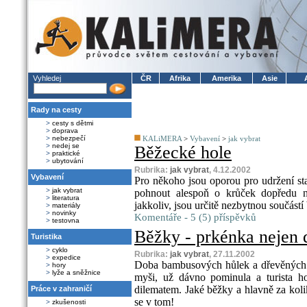
Vyhledej
ČR
Afrika
Amerika
Asie
Rady na cesty
>
cesty s dětmi
>
doprava
>
nebezpečí
KALiMERA
>
Vybavení
>
jak vybrat
>
nedej se
Běžecké hole
>
praktické
>
ubytování
Rubrika:
jak vybrat
, 4.12.2002
Vybavení
Pro někoho jsou oporou pro udržení sta
>
jak vybrat
pohnout alespoň o krůček dopředu ne
>
literatura
jakkoliv, jsou určitě nezbytnou součástí
>
materiály
>
novinky
Komentáře - 5 (5) příspěvků
>
testovna
Běžky - prkénka nejen 
Turistika
>
cyklo
Rubrika:
jak vybrat
, 27.11.2002
>
expedice
Doba bambusových hůlek a dřevěných l
>
hory
>
lyže a sněžnice
myši, už dávno pominula a turista ho
dilematem. Jaké běžky a hlavně za koli
Práce v zahraničí
se v tom!
>
zkušenosti