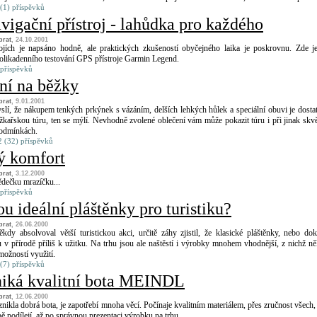
(1) příspěvků
vigační přístroj - lahůdka pro každého
brat
, 24.10.2001
jích je napsáno hodně, ale praktických zkušeností obyčejného laika je poskrovnu. Zde j
olikadenního testování GPS přístroje Garmin Legend.
 příspěvků
ní na běžky
brat
, 9.01.2001
slí, že nákupem tenkých prkýnek s vázáním, delších lehkých hůlek a speciální obuvi je dosta
kařskou túru, ten se mýlí. Nevhodně zvolené oblečení vám může pokazit túru i při jinak skv
odmínkách.
 (32) příspěvků
ý komfort
brat
, 3.12.2000
dědečku mrazíčku...
 příspěvků
ou ideální pláštěnky pro turistiku?
brat
, 26.06.2000
dy absolvoval větší turistickou akci, určitě záhy zjistil, že klasické pláštěnky, nebo do
u v přírodě příliš k užitku. Na trhu jsou ale naštěstí i výrobky mnohem vhodnější, z nichž ně
 možností využití.
(7) příspěvků
niká kvalitní bota MEINDL
brat
, 12.06.2000
nikla dobrá bota, je zapotřebí mnoha věcí. Počínaje kvalitním materiálem, přes zručnost všech, 
bě podílejí, až po správnou prezentaci výrobku na trhu.