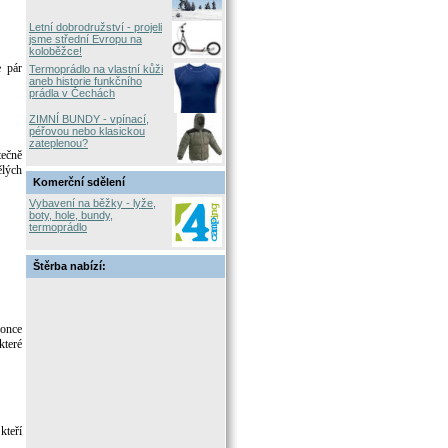
Letní dobrodružství - projeli
jsme střední Evropu na
koloběžce!
e pár
Termoprádlo na vlastní kůži
aneb historie funkčního
prádla v Čechách
ZIMNÍ BUNDY - vpínací,
péřovou nebo klasickou
zateplenou?
tečně
ělých
Komerční sdělení
Vybavení na běžky - lyže,
boty, hole, bundy,
termoprádlo
Štěrba nabízí:
konce
které
kteří