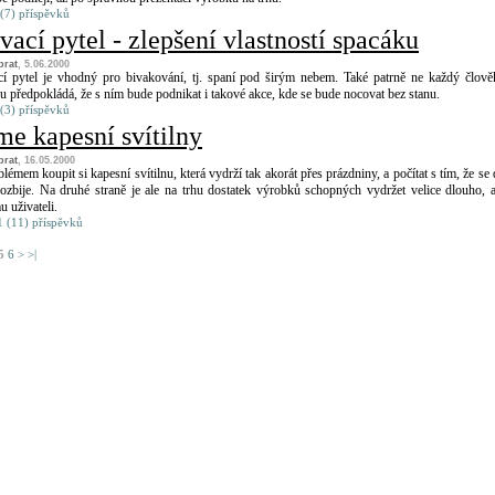
(7) příspěvků
ací pytel - zlepšení vlastností spacáku
brat
, 5.06.2000
í pytel je vhodný pro bivakování, tj. spaní pod širým nebem. Také patrně ne každý člově
 předpokládá, že s ním bude podnikat i takové akce, kde se bude nocovat bez stanu.
(3) příspěvků
me kapesní svítilny
brat
, 16.05.2000
émem koupit si kapesní svítilnu, která vydrží tak akorát přes prázdniny, a počítat s tím, že se 
ozbije. Na druhé straně je ale na trhu dostatek výrobků schopných vydržet velice dlouho, a
u uživateli.
 (11) příspěvků
5
6
>
>|