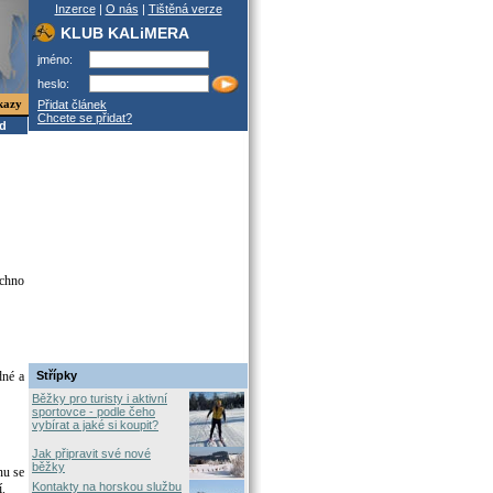
Inzerce
|
O nás
|
Tištěná verze
KLUB KALiMERA
jméno:
heslo:
kazy
Přidat článek
Chcete se přidat?
od
echno
dné a
Střípky
Běžky pro turisty i aktivní
sportovce - podle čeho
vybírat a jaké si koupit?
Jak připravit své nové
běžky
nu se
Kontakty na horskou službu
í.