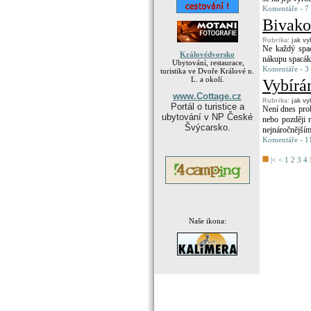
Komentáře - 7 
Bivakov
Rubrika:
jak vy
Ne každý spac
Královédvorsko
nákupu spacáku
Ubytování, restaurace,
Komentáře - 3 
turistika ve Dvoře Králové n.
L. a okolí.
Vybírá
www.Cottage.cz
Rubrika:
jak vy
Portál o turistice a
Není dnes probl
ubytování v NP České
nebo později r
Švýcarsko.
nejnáročnějším
Komentáře - 11
|<
<
1
2
3
4
Naše ikona:
.