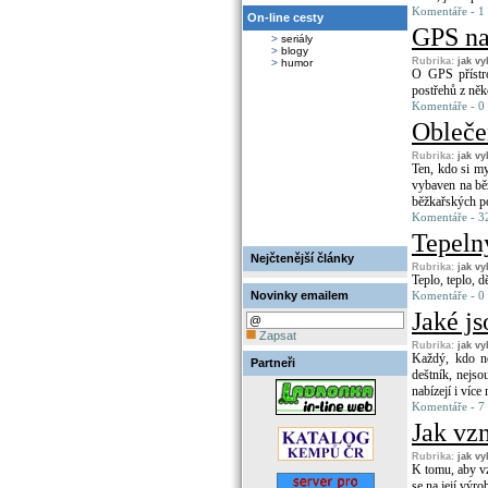
Komentáře - 1 
On-line cesty
GPS na
>
seriály
>
blogy
Rubrika:
jak vy
>
humor
O GPS přístro
postřehů z něk
Komentáře - 0
Obleče
Rubrika:
jak vy
Ten, kdo si my
vybaven na běž
běžkařských p
Komentáře - 32
Tepeln
Nejčtenější články
Rubrika:
jak vy
Teplo, teplo, 
Novinky emailem
Komentáře - 0
Jaké js
Zapsat
Rubrika:
jak vy
Každý, kdo něk
Partneři
deštník, nejso
nabízejí i více
Komentáře - 7 
Jak vz
Rubrika:
jak vy
K tomu, aby vz
se na její výro