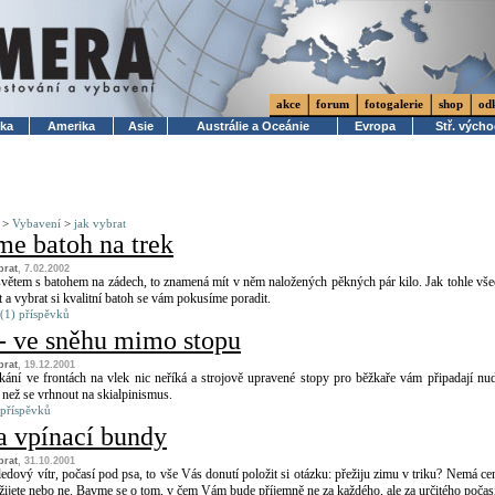
akce
forum
fotogalerie
shop
od
ika
Amerika
Asie
Austrálie a Oceánie
Evropa
Stř. vých
>
Vybavení
>
jak vybrat
me batoh na trek
brat
, 7.02.2002
světem s batohem na zádech, to znamená mít v něm naložených pěkných pár kilo. Jak tohle vš
t a vybrat si kvalitní batoh se vám pokusíme poradit.
(1) příspěvků
 - ve sněhu mimo stopu
brat
, 19.12.2001
ání ve frontách na vlek nic neříká a strojově upravené stopy pro běžkaře vám připadají nu
 než se vrhnout na skialpinismus.
 příspěvků
a vpínací bundy
brat
, 31.10.2001
ledový vítr, počasí pod psa, to vše Vás donutí položit si otázku: přežiju zimu v triku? Nemá ce
přežijete nebo ne. Bavme se o tom, v čem Vám bude příjemně ne za každého, ale za určitého počas