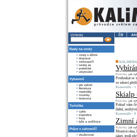
Vyhledej
ČR
Afr
Rady na cesty
>
cesty s dětmi
>
doprava
>
nebezpečí
KALiMERA
>
nedej se
Vybírá
>
praktické
>
ubytování
Rubrika:
jak vy
Protloukat se 
Vybavení
ve zdraví přeží
>
jak vybrat
Komentáře - 1 
>
literatura
>
materiály
Skialp
>
novinky
>
testovna
Rubrika:
jak vy
Pokud vám ček
Turistika
fádní, nezbývá
>
cyklo
Komentáře - 0
>
expedice
>
hory
Zimní 
>
lyže a sněžnice
Rubrika:
jak vy
Práce v zahraničí
Mrazivá rána, 
>
zkušenosti
sázet, jestli 