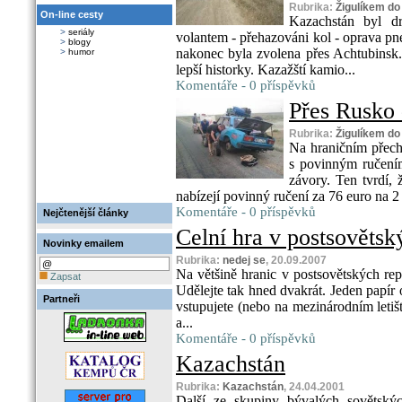
Rubrika:
Žigulíkem do
On-line cesty
Kazachstán byl dr
>
seriály
volantem - přehazováni kol - oprava pn
>
blogy
nakonec byla zvolena přes Achtubinsk. 
>
humor
lepší historky. Kazažští kamio...
Komentáře - 0 příspěvků
Přes Rusko 
Rubrika:
Žigulíkem do
Na hraničním přec
s povinným ručení
závory. Ten tvrdí, 
nabízejí povinný ručení za 76 euro na 2 
Komentáře - 0 příspěvků
Nejčtenější články
Celní hra v postsověts
Novinky emailem
Rubrika:
nedej se
, 20.09.2007
Na většině hranic v postsovětských rep
Zapsat
Udělejte tak hned dvakrát. Jeden papír
Partneři
vstupujete (nebo na mezinárodním letišt
a...
Komentáře - 0 příspěvků
Kazachstán
Rubrika:
Kazachstán
, 24.04.2001
Další ze skupiny bývalých sovětskýc