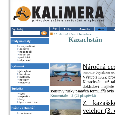
Vyhledej
ČR
Afrika
Amerika
Asie
KALiMERA
>
Asie
>
Kazachstán
Kazachstán
Rady na cesty
>
cesty s dětmi
>
doprava
>
nebezpečí
>
nedej se
>
praktické
>
ubytování
Náročná ces
Vybavení
>
jak vybrat
Rubrika:
Žigulíkem do
>
literatura
Výstup z KGZ prová
>
materiály
>
novinky
Kazachstánu už ta
>
testovna
dokladoví majitel
Turistika
soustavy rusky psaných formulářů bylo t
>
cyklo
Komentáře - 2 (2) příspěvků
>
expedice
>
hory
Z kazašsk
>
lyže a sněžnice
Práce v zahraničí
velehor (3. 
>
zkušenosti