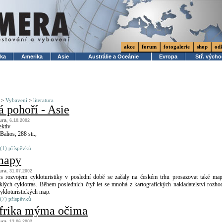
akce
forum
fotogalerie
shop
od
ika
Amerika
Asie
Austrálie a Oceánie
Evropa
Stř. vých
>
Vybavení
>
literatura
 pohoří - Asie
tura
, 6.10.2002
ektiv
Balios; 288 str.,
(1) příspěvků
mapy
tura
, 31.07.2002
 s rozvojem cykloturistiky v poslední době se začaly na českém trhu prosazovat také ma
lých cyklotras. Během posledních čtyř let se mnohá z kartografických nakladatelství rozho
cykloturistických map.
(7) příspěvků
Afrika mýma očima
tura
, 13.06.2002