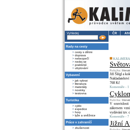
Vyhledej
ČR
Afr
Rady na cesty
>
cesty s dětmi
>
doprava
>
nebezpečí
KALiMERA
>
nedej se
Světová
>
praktické
>
ubytování
Rubrika:
litera
Jiří Šlégl a kol
Vybavení
Nakladatelství 
>
jak vybrat
768 Kč
>
literatura
Komentáře - 1 
>
materiály
>
novinky
Cyklo
>
testovna
Turistika
Rubrika:
litera
V souvislosti
>
cyklo
zákresem vznik
>
expedice
vydávání tzv. 
>
hory
>
lyže a sněžnice
Komentáře - 7 
Jižní 
Práce v zahraničí
>
zkušenosti
Rubrika:
litera