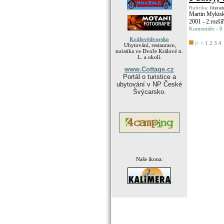
Rubrika:
litera
Martin Mykis
2001 - 2.rozšíř
Komentáře - 0
Královédvorsko
|<
<
1
2
3
4
Ubytování, restaurace,
turistika ve Dvoře Králové n.
L. a okolí.
www.Cottage.cz
Portál o turistice a
ubytování v NP České
Švýcarsko.
Naše ikona:
.