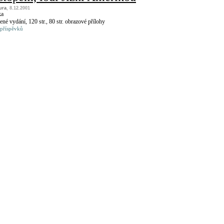
tura
, 8.12.2001
ka
ené vydání, 120 str., 80 str. obrazové přílohy
 příspěvků