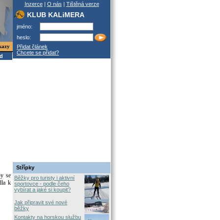
Inzerce
|
O nás
|
Tištěná verze
KLUB KALiMERA
jméno:
heslo:
kazy
Přidat článek
Chcete se přidat?
od
Střípky
py se
Běžky pro turisty i aktivní
dla k
sportovce - podle čeho
vybírat a jaké si koupit?
Jak připravit své nové
běžky
Kontakty na horskou službu