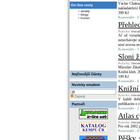
Václav Chalo
On-line cesty
nakladatelství
>
seriály
399 Kč
>
blogy
Komentáře - 0
>
humor
Přehle
Rubrika:
litera
Ať už vyrazít
nenechávejte n
není zrovna ne
Komentáře - 3 
Sloni ži
Rubrika:
litera
Miroslav Zikm
Knižní klub, 
Nejčtenější články
199 Kč
Komentáře - 0
Novinky emailem
Knižní 
Rubrika:
litera
Zapsat
V každé dobr
publikacím o c
Partneři
Komentáře - 2 
Atlas c
Rubrika:
litera
Pro rok 2002 p
Komentáře - 0
Pěšky,