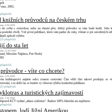
upek
 Fraus, 2002;
 příspěvků
d knižních průvodců na českém trhu
tura
, 6.06.2002
e do světa s cestovkou, nebo na vlastní pěst, dobrý průvodce se vám bude hodit. Jeho 
a poslední chvíli. Vzít první publikaci, která vám padne do ruky, všímat si jen zavedených edi
jlepší způsob výběru.
(3) příspěvků
jí do sta let
tura
, 13.05.2002
und, Miroslav Náplava, Petr Horký
2002
 příspěvků
průvodce - víte co chcete?
tura
, 4.04.2002
ém knihkupectví najdete sekci zvanou cestování. Čím větší část takové prodejny se v
estování, o to delší čas se budete vy věnovat výběru konkrétní publikace.
(2) příspěvků
yklotras a turistických zajímavostí
tura
, 3.02.2002
řipravil KČT vydání „atlasu cyklotras“. Radost 100% bikerům asi nepřinese.
 příspěvků
 stopem, lodí Jižní Amerikou