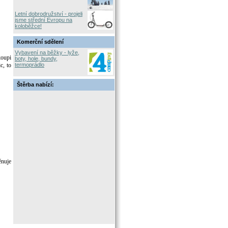
Letní dobrodružství - projeli
jsme střední Evropu na
koloběžce!
Komerční sdělení
Vybavení na běžky - lyže,
koupi
boty, hole, bundy,
c, to
termoprádlo
Štěrba nabízí:
ěnuje