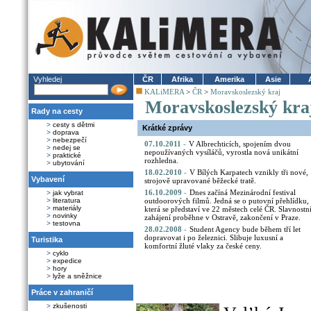
Vyhledej
ČR
Afrika
Amerika
Asie
KALiMERA
>
ČR
>
Moravskoslezský kraj
Moravskoslezský kra
Rady na cesty
>
cesty s dětmi
Krátké zprávy
>
doprava
>
nebezpečí
07.10.2011
-
V Albrechticích, spojením dvou
>
nedej se
nepoužívaných vysíláčů, vyrostla nová unikátní
>
praktické
rozhledna.
>
ubytování
18.02.2010
-
V Bílých Karpatech vznikly tři nové,
Vybavení
strojově upravované běžecké tratě.
16.10.2009
-
Dnes začíná Mezinárodní festival
>
jak vybrat
>
literatura
outdoorových filmů. Jedná se o putovní přehlídku,
>
materiály
která se představí ve 22 městech celé ČR. Slavnostn
>
novinky
zahájení proběhne v Ostravě, zakončení v Praze.
>
testovna
28.02.2008
-
Student Agency bude během tří let
dopravovat i po železnici. Slibuje luxusní a
Turistika
komfortní žluté vlaky za české ceny.
>
cyklo
>
expedice
>
hory
>
lyže a sněžnice
Práce v zahraničí
>
zkušenosti