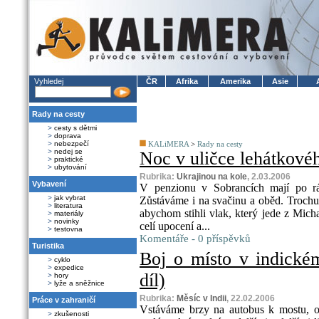
Vyhledej
ČR
Afrika
Amerika
Asie
Rady na cesty
>
cesty s dětmi
>
doprava
>
nebezpečí
KALiMERA
>
Rady na cesty
>
nedej se
Noc v uličce lehátkovéh
>
praktické
>
ubytování
Rubrika:
Ukrajinou na kole
, 2.03.2006
Vybavení
V penzionu v Sobrancích mají po rán
>
jak vybrat
Zůstáváme i na svačinu a oběd. Troch
>
literatura
abychom stihli vlak, který jede z Mich
>
materiály
>
novinky
celí upocení a...
>
testovna
Komentáře - 0 příspěvků
Turistika
Boj o místo v indické
>
cyklo
>
expedice
díl)
>
hory
>
lyže a sněžnice
Rubrika:
Měsíc v Indii
, 22.02.2006
Práce v zahraničí
Vstáváme brzy na autobus k mostu, od
>
zkušenosti