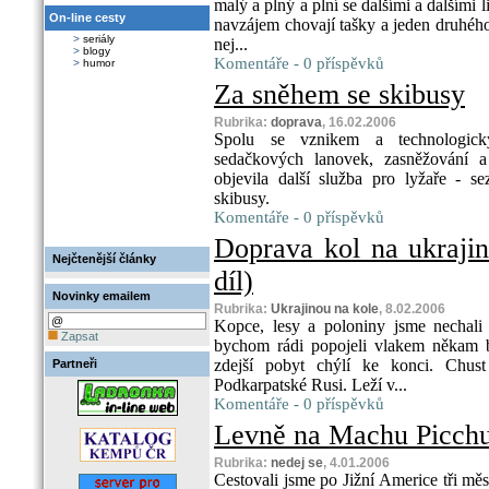
malý a plný a plní se dalšími a dalšími l
On-line cesty
navzájem chovají tašky a jeden druhého
>
seriály
nej...
>
blogy
Komentáře - 0 příspěvků
>
humor
Za sněhem se skibusy
Rubrika:
doprava
, 16.02.2006
Spolu se vznikem a technologick
sedačkových lanovek, zasněžování a
objevila další služba pro lyžaře - 
skibusy.
Komentáře - 0 příspěvků
Doprava kol na ukrajin
Nejčtenější články
díl)
Novinky emailem
Rubrika:
Ukrajinou na kole
, 8.02.2006
Kopce, lesy a poloniny jsme nechali
Zapsat
bychom rádi popojeli vlakem někam b
zdejší pobyt chýlí ke konci. Chust 
Partneři
Podkarpatské Rusi. Leží v...
Komentáře - 0 příspěvků
Levně na Machu Picchu 
Rubrika:
nedej se
, 4.01.2006
Cestovali jsme po Jižní Americe tři mě