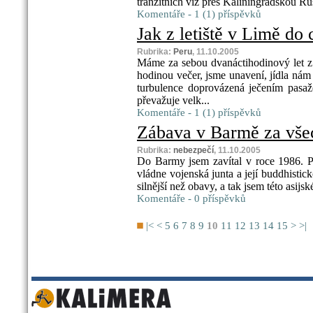
tranzitních víz přes Kaliningradskou Ru
Komentáře - 1 (1) příspěvků
Jak z letiště v Limě do 
Rubrika:
Peru
, 11.10.2005
Máme za sebou dvanáctihodinový let z
hodinou večer, jsme unavení, jídla nám
turbulence doprovázená ječením pasa
převažuje velk...
Komentáře - 1 (1) příspěvků
Zábava v Barmě za vše
Rubrika:
nebezpečí
, 11.10.2005
Do Barmy jsem zavítal v roce 1986. Pl
vládne vojenská junta a její buddhisti
silnější než obavy, a tak jsem této asijs
Komentáře - 0 příspěvků
|<
<
5
6
7
8
9
10
11
12
13
14
15
>
>|