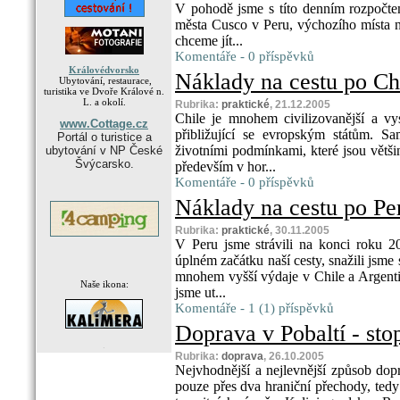
V pohodě jsme s títo denním rozpočtem
města Cusco v Peru, výchozího místa 
chceme jít...
Komentáře - 0 příspěvků
Královédvorsko
Náklady na cestu po Ch
Ubytování, restaurace,
turistika ve Dvoře Králové n.
L. a okolí.
Rubrika:
praktické
, 21.12.2005
Chile je mnohem civilizovanější a vy
www.Cottage.cz
přibližující se evropským státům. S
Portál o turistice a
životními podmínkami, které jsou větši
ubytování v NP České
Švýcarsko.
především v hor...
Komentáře - 0 příspěvků
Náklady na cestu po Pe
Rubrika:
praktické
, 30.11.2005
V Peru jsme strávili na konci roku 2
úplném začátku naší cesty, snažili jsme 
mnohem vyšší výdaje v Chile a Argenti
Naše ikona:
jsme ut...
Komentáře - 1 (1) příspěvků
Doprava v Pobaltí - sto
.
Rubrika:
doprava
, 26.10.2005
Nejvhodnější a nejlevnější způsob dopr
pouze přes dva hraniční přechody, tedy