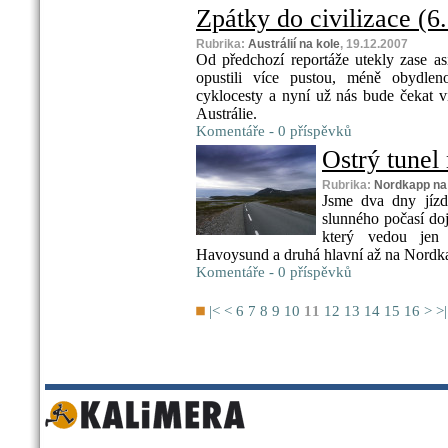
Zpátky do civilizace (6.
Rubrika:
Austrálií na kole
, 19.12.2007
Od předchozí reportáže utekly zase as
opustili více pustou, méně obydleno
cyklocesty a nyní už nás bude čekat 
Austrálie.
Komentáře - 0 příspěvků
Ostrý tunel
Rubrika:
Nordkapp na
Jsme dva dny jíz
slunného počasí do
který vedou jen 
Havoysund a druhá hlavní až na Nordk
Komentáře - 0 příspěvků
|<
<
6
7
8
9
10
11
12
13
14
15
16
>
>|