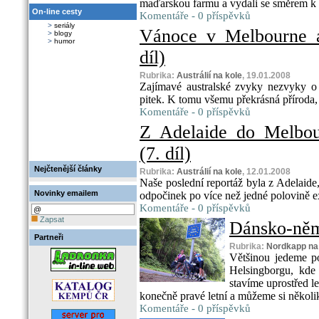
maďarskou farmu a vydali se směrem k 
On-line cesty
Komentáře - 0 příspěvků
>
seriály
Vánoce v Melbourne a 
>
blogy
>
humor
díl)
Rubrika:
Austrálií na kole
, 19.01.2008
Zajímavé australské zvyky nezvyky o 
pitek. K tomu všemu překrásná příroda,
Komentáře - 0 příspěvků
Z Adelaide do Melbou
(7. díl)
Nejčtenější články
Rubrika:
Austrálií na kole
, 12.01.2008
Naše poslední reportáž byla z Adelaide,
Novinky emailem
odpočinek po více než jedné polovině e
Komentáře - 0 příspěvků
Zapsat
Dánsko-něme
Partneři
Rubrika:
Nordkapp na
Většinou jedeme p
Helsingborgu, kde
stavíme uprostřed l
konečně pravé letní a můžeme si několik
Komentáře - 0 příspěvků