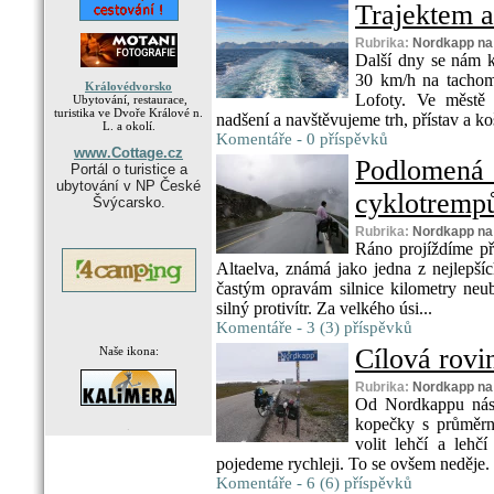
Trajektem a
Rubrika:
Nordkapp na
Další dny se nám k
30 km/h na tachome
Královédvorsko
Lofoty. Ve městě 
Ubytování, restaurace,
turistika ve Dvoře Králové n.
nadšení a navštěvujeme trh, přístav a ko
L. a okolí.
Komentáře - 0 příspěvků
www.Cottage.cz
Podlome
Portál o turistice a
ubytování v NP České
cyklotrempů
Švýcarsko.
Rubrika:
Nordkapp na
Ráno projíždíme p
Altaelva, známá jako jedna z nejlepší
častým opravám silnice kilometry neubý
silný protivítr. Za velkého úsi...
Komentáře - 3 (3) příspěvků
Cílová rovi
Naše ikona:
Rubrika:
Nordkapp na
Od Nordkappu nás 
kopečky s průměr
.
volit lehčí a leh
pojedeme rychleji. To se ovšem neděje. 
Komentáře - 6 (6) příspěvků