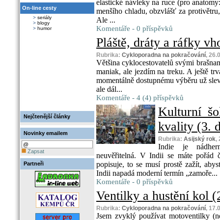
elastické návleky na ruce (pro anatomy
On-line cesty
menšího chladu, obzvlášť za protivětru
>
seriály
Ale ...
>
blogy
Komentáře - 0 příspěvků
>
humor
Pláště, dráty a ráfky vh
Rubrika:
Cykloporadna na pokračování
, 26.
Většina cyklocestovatelů svými brašnami
maniak, ale jezdím na treku. A ještě t
momentálně dostupnému výběru už slev
ale dál...
Komentáře - 4 (4) příspěvků
Kulturní š
Nejčtenější články
kvality (3. d
Novinky emailem
Rubrika:
Asijský rok
,
Indie je nádher
Zapsat
neuvěřitelná. V Indii se máte pořád
popisuje, to se musí prostě zažít, aby
Partneři
Indii napadá moderní termín „zamoře...
Komentáře - 0 příspěvků
Ventilky a hustění kol (2
Rubrika:
Cykloporadna na pokračování
, 17.
Jsem zvyklý používat motoventilky (neb