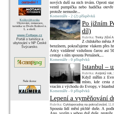
nových duší na nich trvám. Oproti sta
ventil pumpička nebo hadička otevř
protože nemusíte...
Komentáře - 2 (2) příspěvků
Královédvorsko
Po jižním P
Ubytování, restaurace,
turistika ve Dvoře Králové n.
díl)
L. a okolí.
www.Cottage.cz
Rubrika:
Treky Jižní 
Portál o turistice a
Z chilského města A
ubytování v NP České
benzínem, pokračujeme vlakem přes hr
Švýcarsko.
Aricy vzdálené vzdušnou čarou asi 50
cestuje s ním spousta Peruánek,...
Komentáře - 0 příspěvků
Istanbul – už
Rubrika:
Asijský rok
,
Když mířím z Evro
Naše ikona:
místo, kde cesta z
vracím z východu do Evropy, v Istanbul
Komentáře - 0 příspěvků
Lepení a vyměňování duš
.
Rubrika:
Cykloporadna na pokračování
, 11.
Spousta lidí mění píchlé duše. A pod
Ano, vozím s sebou dvě duše, protože