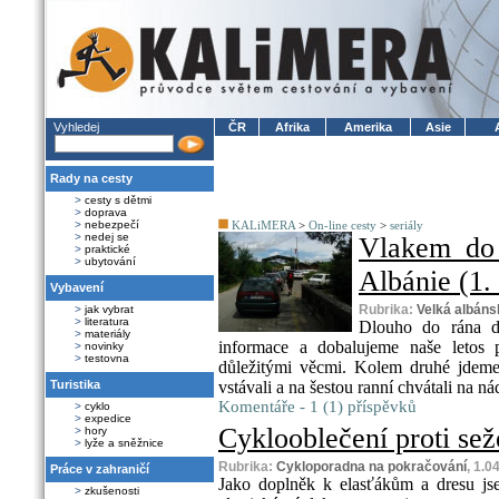
Vyhledej
ČR
Afrika
Amerika
Asie
Rady na cesty
>
cesty s dětmi
>
doprava
>
nebezpečí
KALiMERA
>
On-line cesty
>
seriály
>
nedej se
Vlakem do
>
praktické
>
ubytování
Albánie (1. 
Vybavení
Rubrika:
Velká albáns
>
jak vybrat
>
literatura
Dlouho do rána d
>
materiály
informace a dobalujeme naše letos p
>
novinky
>
testovna
důležitými věcmi. Kolem druhé jdeme
Turistika
vstávali a na šestou ranní chvátali na nád
Komentáře - 1 (1) příspěvků
>
cyklo
>
expedice
Cyklooblečení proti sež
>
hory
>
lyže a sněžnice
Rubrika:
Cykloporadna na pokračování
, 1.0
Práce v zahraničí
Jako doplněk k elasťákům a dresu js
>
zkušenosti