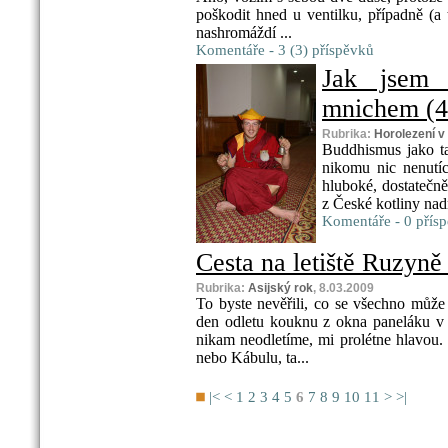
poškodit hned u ventilku, případně (a 
nashromáždí ...
Komentáře - 3 (3) příspěvků
Jak jsem 
mnichem (4.
Rubrika:
Horolezení 
Buddhismus jako t
nikomu nic nenutíc
hluboké, dostatečně
z České kotliny nad
Komentáře - 0 přís
Cesta na letiště Ruzyně 
Rubrika:
Asijský rok
, 8.03.2009
To byste nevěřili, co se všechno může
den odletu kouknu z okna paneláku v 
nikam neodletíme, mi prolétne hlavou
nebo Kábulu, ta...
|<
<
1
2
3
4
5
6
7
8
9
10
11
>
>|