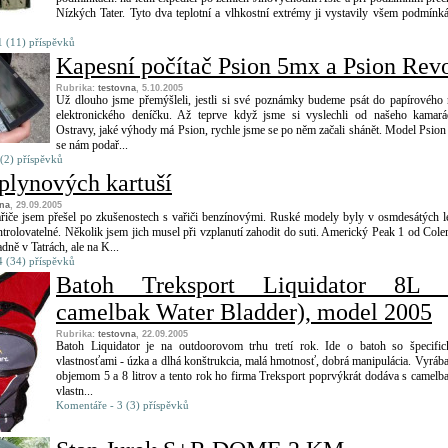
Nízkých Tater. Tyto dva teplotní a vlhkostní extrémy ji vystavily všem podmínk
 (11) příspěvků
Kapesní počítač Psion 5mx a Psion Rev
Rubrika:
testovna
, 5.10.2005
Už dlouho jsme přemýšleli, jestli si své poznámky budeme psát do papírového
elektronického deníčku. Až teprve když jsme si vyslechli od našeho kamar
Ostravy, jaké výhody má Psion, rychle jsme se po něm začali shánět. Model Psio
se nám podař...
(2) příspěvků
 plynových kartuší
vna
, 29.09.2005
řiče jsem přešel po zkušenostech s vařiči benzínovými. Ruské modely byly v osmdesátých l
trolovatelné. Několik jsem jich musel při vzplanutí zahodit do suti. Americký Peak 1 od Col
dně v Tatrách, ale na K...
 (34) příspěvků
Batoh Treksport Liquidator 8L 
camelbak Water Bladder), model 2005
Rubrika:
testovna
, 22.09.2005
Batoh Liquidator je na outdoorovom trhu tretí rok. Ide o batoh so špecifi
vlastnosťami - úzka a dlhá konštrukcia, malá hmotnosť, dobrá manipulácia. Vyrába
objemom 5 a 8 litrov a tento rok ho firma Treksport poprvýkrát dodáva s camel
vlastn...
Komentáře - 3 (3) příspěvků