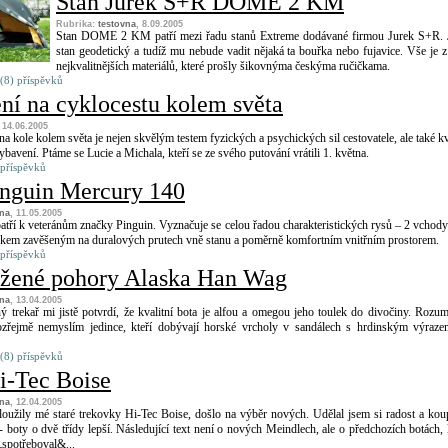
Stan Jurek S+R DOME 2 KM
Rubrika:
testovna
, 8.09.2005
Stan DOME 2 KM patří mezi řadu stanů Extreme dodávané firmou Jurek S+R. 
stan geodetický a tudíž mu nebude vadit nějaká ta bouřka nebo fujavice. Vše je z
nejkvalitnějších materiálů, které prošly šikovnýma českýma ručičkama.
(8) příspěvků
ní na cyklocestu kolem světa
, 14.06.2005
 na kole kolem světa je nejen skvělým testem fyzických a psychických sil cestovatele, ale také kv
bavení. Ptáme se Lucie a Michala, kteří se ze svého putování vrátili 1. května.
 příspěvků
inguin Mercury 140
vna
, 11.05.2005
tří k veteránům značky Pinguin. Vyznačuje se celou řadou charakteristických rysů – 2 vchody
pikem zavěšeným na duralových prutech vně stanu a poměrně komfortním vnitřním prostorem.
 příspěvků
žené pohory Alaska Han Wag
vna
, 13.04.2005
 trekař mi jistě potvrdí, že kvalitní bota je alfou a omegou jeho toulek do divočiny. Roz
zřejmě nemyslím jedince, kteří dobývají horské vrcholy v sandálech s hrdinským výraz
(8) příspěvků
i-Tec Boise
vna
, 12.04.2005
oužily mé staré trekovky Hi-Tec Boise, došlo na výběr nových. Udělal jsem si radost a koup
 boty o dvě třídy lepší. Následující text není o nových Meindlech, ale o předchozích botách, 
spotřeboval&...