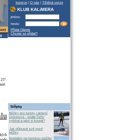
Inzerce
|
O nás
|
Tištěná verze
KLUB KALiMERA
jméno:
heslo:
kazy
Přidat článek
Chcete se přidat?
od
25“.
nně.
Střípky
Běžky pro turisty i aktivní
lu
sportovce - podle čeho
vybírat a jaké si koupit?
Jak připravit své nové
běžky
ckých
Kontakty na horskou službu
chodu