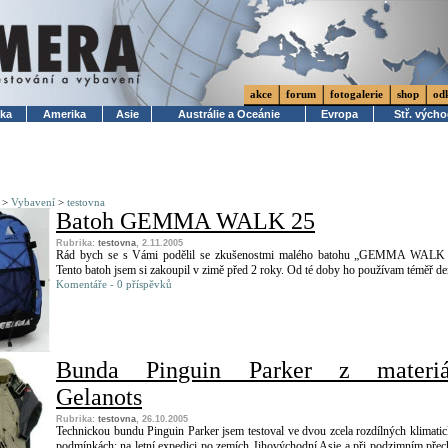
akce
forum
fotogalerie
shop
od
ika
Amerika
Asie
Austrálie a Oceánie
Evropa
Stř. vých
>
Vybavení
>
testovna
Batoh GEMMA WALK 25
Rubrika:
testovna
, 2.11.2005
Rád bych se s Vámi podělil se zkušenostmi malého batohu „GEMMA WALK 
Tento batoh jsem si zakoupil v zimě před 2 roky. Od té doby ho používam téměř de
Komentáře - 0 příspěvků
Bunda Pinguin Parker z materiá
Gelanots
Rubrika:
testovna
, 26.10.2005
Technickou bundu Pinguin Parker jsem testoval ve dvou zcela rozdílných klimati
podmínkách: na letní expedici po zemích Jihovýchodní Asie a při podzimním pře