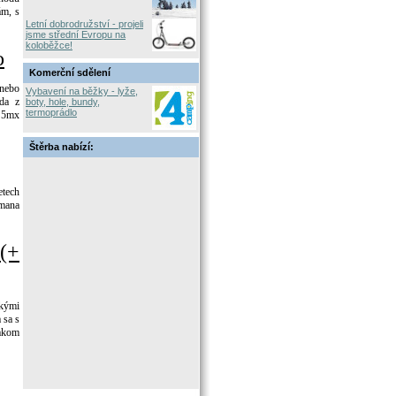
ám, s
Letní dobrodružství - projeli
jsme střední Evropu na
koloběžce!
o
Komerční sdělení
 nebo
Vybavení na běžky - lyže,
áda z
boty, hole, bundy,
termoprádlo
n 5mx
Štěrba nabízí:
etech
emana
(+
ckými
 sa s
bakom