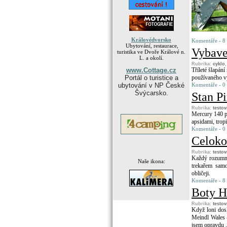
Královédvorsko
Komentáře - 8 
Ubytování, restaurace,
Vybave
turistika ve Dvoře Králové n.
L. a okolí.
Rubrika:
cyklo
www.Cottage.cz
Tříleté šlapání
Portál o turistice a
používaného vy
ubytování v NP České
Komentáře - 0
Švýcarsko.
Stan P
Rubrika:
testo
Mercury 140 pa
apsidami, tro
Komentáře - 0
Celoko
Rubrika:
testo
Každý rozumný
Naše ikona:
trekařem samo
obličeji.
Komentáře - 8 
Boty H
.
Rubrika:
testo
Když loni dosl
Meindl Wales -
jsem opravdu „