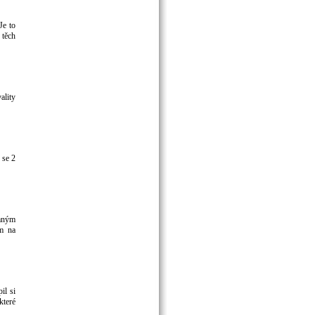
Je to
 těch
ality
 se 2
umným
em na
il si
které