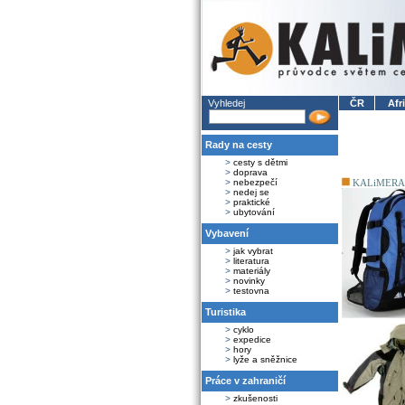
Vyhledej
ČR
Afr
Rady na cesty
>
cesty s dětmi
>
doprava
>
nebezpečí
KALiMERA
>
nedej se
>
praktické
>
ubytování
Vybavení
>
jak vybrat
>
literatura
>
materiály
>
novinky
>
testovna
Turistika
>
cyklo
>
expedice
>
hory
>
lyže a sněžnice
Práce v zahraničí
>
zkušenosti