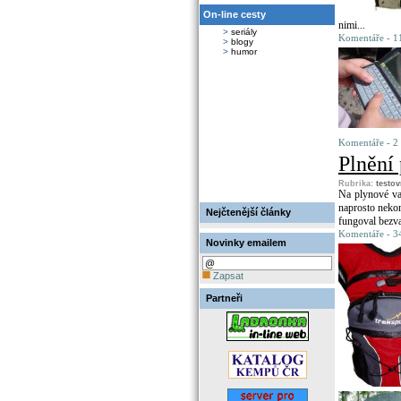
On-line cesty
nimi...
>
seriály
Komentáře - 11
>
blogy
>
humor
Komentáře - 2 
Plnění
Rubrika:
testo
Na plynové va
naprosto nekon
Nejčtenější články
fungoval bezva
Komentáře - 34
Novinky emailem
Zapsat
Partneři