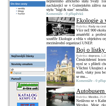
nejmenšího afrického státu Svatý To
On-line cesty
nacházející se v Guinejském zálivu na
>
seriály
stylu "bágl & stan" nezažila.
>
blogy
Komentáře - 0 příspěvků
>
humor
Ekologie a 
Rubrika:
Rady na ces
Více než 900 ekolog
amatérští a profes
soutěže Ekologie a věda v objektivu or
mezinárodní organizací UNEP.
Boj o lístk
Rubrika:
doprava
, 1.
Nejčtenější články
Čtrnáctidenní leze
nyní se s přáteli 
Novinky emailem
Všichni Ukrajinci a
moři, vlaky jsou b
Zapsat
se mu...
Partneři
Komentáře - 0 přís
Autobusem
Rubrika:
Mexiko
, 25.
Nedávno se v Kalim
Mexiku. Moje zkuš