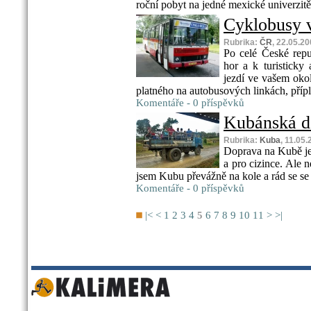
roční pobyt na jedné mexické univerzit
Cyklobusy 
Rubrika:
ČR
, 22.05.2
Po celé České repu
hor a k turisticky 
jezdí ve vašem okol
platného na autobusových linkách, přípl
Komentáře - 0 příspěvků
Kubánská do
Rubrika:
Kuba
, 11.05
Doprava na Kubě je, 
a pro cizince. Ale n
jsem Kubu převážně na kole a rád se s
Komentáře - 0 příspěvků
|<
<
1
2
3
4
5
6
7
8
9
10
11
>
>|