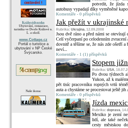
potvrdit, že jízda
autobusy vypadají díky vyměněné kapotě 
Komentáře - 0 příspěvků
Jak přežít v ukrajinské
Královédvorsko
Ubytování, restaurace,
turistika ve Dvoře Králové n.
Rubrika:
Ukrajina
, 12.09.2008
L. a okolí.
Jsou dvě ráno a před námi se otevírají
Celí vyčerpaní po celodenním zvracení 
www.Cottage.cz
Portál o turistice a
dovnitř a těšíme se, že nás zde ošetří 
ubytování v NP České
neví...
Švýcarsko.
Komentáře - 1 (1) příspěvků
Stopem jižn
Rubrika:
USA
, 18.07.
Po dvou týdnech al
Yukon, až k malému
pět tisíc pracovníku ropných vrtů té
auta a chystáme se procestovat ještě jih
Naše ikona:
Komentáře - 0 příspěvků
Jízda mexi
Rubrika:
doprava
, 14
.
Mexiko je zemí ne
lidí, ale také neč
cesty městskou do