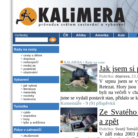
Vyhledej
ČR
Afrika
Amerika
Asie
Rady na cesty
>
cesty s dětmi
>
doprava
>
nebezpečí
KALiMERA
>
Rady na cesty
>
nedej se
Jak jsem si
>
praktické
>
ubytování
Rubrika:
doprava
, 23
Vybavení
V srpnu jsem se v
>
jak vybrat
Retezat. Hory jsou
>
literatura
byli na večeři v c
>
materiály
>
novinky
jsme se vydali postavit stan, přidalo se 
>
testovna
Komentáře - 9 (9) příspěvků
Turistika
Ze Svatého
>
cyklo
>
expedice
a zpět
>
hory
>
lyže a sněžnice
Rubrika:
Svatý Tomáš
Práce v zahraničí
V září roku 2003 j
>
zkušenosti