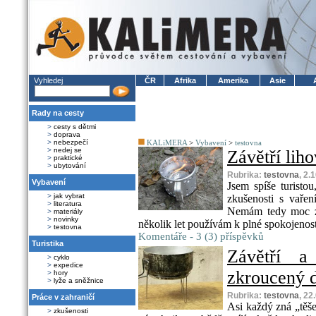
Vyhledej
ČR
Afrika
Amerika
Asie
Rady na cesty
>
cesty s dětmi
>
doprava
>
nebezpečí
KALiMERA
>
Vybavení
>
testovna
>
nedej se
Závětří lih
>
praktické
>
ubytování
Rubrika:
testovna
, 2.
Vybavení
Jsem spíše turisto
>
jak vybrat
zkušenosti s vařen
>
literatura
Nemám tedy moc zk
>
materiály
>
novinky
několik let používám k plné spokojenosti 
>
testovna
Komentáře - 3 (3) příspěvků
Turistika
Závětří a
>
cyklo
>
expedice
zkroucený d
>
hory
>
lyže a sněžnice
Rubrika:
testovna
, 22
Práce v zahraničí
Asi každý zná „těše
>
zkušenosti