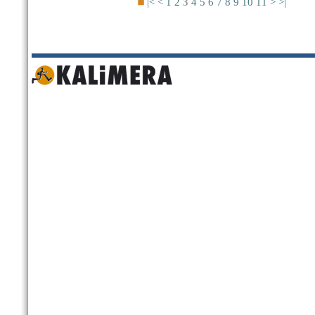
|<
<
1
2
3
4
5
6
7
8
9
10
11
>
>|