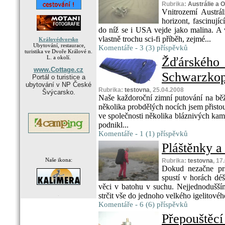
Rubrika:
Austrálie a 
Vnitrozemí Austrál
horizont, fascinují
do níž se i USA vejde jako malina. A v
vlastně trochu sci-fi příběh, zejmé...
Královédvorsko
Ubytování, restaurace,
Komentáře - 3 (3) příspěvků
turistika ve Dvoře Králové n.
L. a okolí.
Žďárské
www.Cottage.cz
Schwarzko
Portál o turistice a
ubytování v NP České
Rubrika:
testovna
, 25.04.2008
Švýcarsko.
Naše každoroční zimní putování na běž
několika probdělých nocích jsem přisto
ve společnosti několika bláznivých kam
podnikl...
Komentáře - 1 (1) příspěvků
Pláštěnky a
Naše ikona:
Rubrika:
testovna
, 17
Dokud nezačne prš
spustí v horách déš
věci v batohu v suchu. Nejjednodušším
.
strčit vše do jednoho velkého igelitového
Komentáře - 6 (6) příspěvků
Přepouštěcí