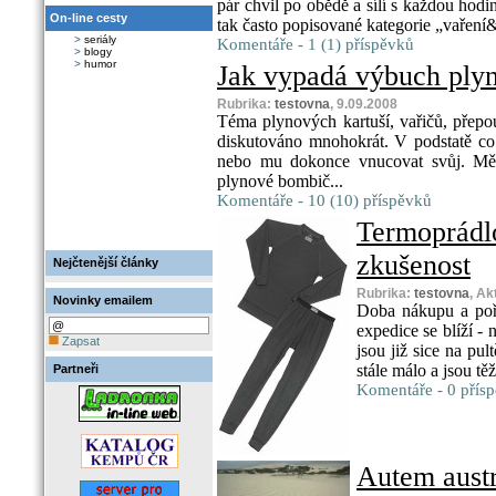
pár chvil po obědě a sílí s každou hodin
On-line cesty
tak často popisované kategorie „vaření
>
seriály
Komentáře - 1 (1) příspěvků
>
blogy
>
humor
Jak vypadá výbuch plyn
Rubrika:
testovna
, 9.09.2008
Téma plynových kartuší, vařičů, přepouš
diskutováno mnohokrát. V podstatě co
nebo mu dokonce vnucovat svůj. Mě 
plynové bombič...
Komentáře - 10 (10) příspěvků
Termoprá
zkušenost
Nejčtenější články
Rubrika:
testovna
, Ak
Novinky emailem
Doba nákupu a poři
expedice se blíží 
Zapsat
jsou již sice na pu
stále málo a jsou tě
Partneři
Komentáře - 0 přís
Autem austr