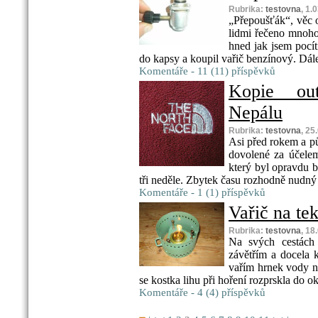
Rubrika:
testovna
, 1.
„Přepoušťák“, věc 
lidmi řečeno mnoho
hned jak jsem pocíti
do kapsy a koupil vařič benzínový. Dále
Komentáře - 11 (11) příspěvků
Kopie ou
Nepálu
Rubrika:
testovna
, 25
Asi před rokem a půl
dovolené za účele
který byl opravdu 
tři neděle. Zbytek času rozhodně nudný 
Komentáře - 1 (1) příspěvků
Vařič na tek
Rubrika:
testovna
, 18
Na svých cestách 
závětřím a docela k
vařím hrnek vody n
se kostka lihu při hoření rozprskla do oko
Komentáře - 4 (4) příspěvků