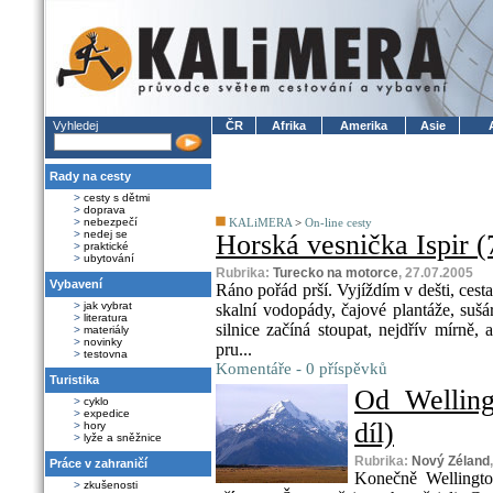
Vyhledej
ČR
Afrika
Amerika
Asie
Rady na cesty
>
cesty s dětmi
>
doprava
>
nebezpečí
KALiMERA
>
On-line cesty
>
nedej se
Horská vesnička Ispir (7
>
praktické
>
ubytování
Rubrika:
Turecko na motorce
, 27.07.2005
Vybavení
Ráno pořád prší. Vyjíždím v dešti, cest
>
jak vybrat
skalní vodopády, čajové plantáže, sušá
>
literatura
silnice začíná stoupat, nejdřív mírně,
>
materiály
>
novinky
pru...
>
testovna
Komentáře - 0 příspěvků
Turistika
Od Welling
>
cyklo
>
expedice
díl)
>
hory
>
lyže a sněžnice
Rubrika:
Nový Zéland
Práce v zahraničí
Konečně Wellingto
>
zkušenosti