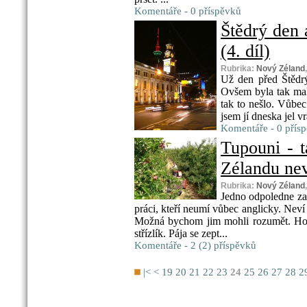
Komentáře - 0 příspěvků
Štědrý den a
(4. díl)
Rubrika:
Nový Zéland
Už den před Štědr
Ovšem byla tak mal
tak to nešlo. Vůbec
jsem jí dneska jel vr
Komentáře - 0 přís
Tupouni - 
Zélandu nevy
Rubrika:
Nový Zéland
Jedno odpoledne za 
práci, kteří neumí vůbec anglicky. Neví o
Možná bychom jim mohli rozumět. Hol
střízlík. Pája se zept...
Komentáře - 2 (2) příspěvků
|<
<
19
20
21
22
23
24
25
26
27
28
2