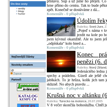
přístavu. Šup a už jsme ho přejeli. Co
On-line cesty
hrne přímo do centra. Tak to bude pěkn
>
seriály
zpět. Konečně se dostáváme z dá...
>
blogy
Komentáře - 0 příspěvků
>
humor
Údolím řeky
Rubrika:
Sveti Jure
, 
„Pojeď s náma v k
jezdit na kole po h
jsem kývnul okamžitě. Ale to jsem ješ
„odpískala“ kolo hned a...
Komentáře - 0 příspěvků
Konec prá
Nejčtenější články
penězi (6. d
Novinky emailem
Rubrika:
Nový Zéland
Jedenáctého ledna j
Zapsat
sprchy a prádelnu. Gizell ale ještě ch
jablkách. To je hrůza, kolik jich tam
Partneři
sklizně. No abych pravdu ...
Komentáře - 0 příspěvků
Krušná noc v altánku (6.
Rubrika:
Turecko na motorce
, 20.07.2005
V 8 večer skončila bohoslužba. Chtěl js