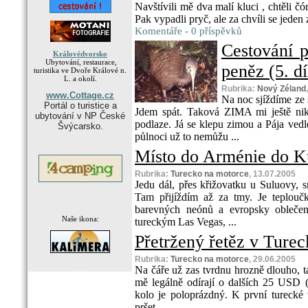
Navštívili mě dva malí kluci , chtěli čó
Pak vypadli pryč, ale za chvíli se jeden z
Komentáře - 0 příspěvků
Cestování 
Královédvorsko
Ubytování, restaurace,
peněz (5. dí
turistika ve Dvoře Králové n.
L. a okolí.
Rubrika:
Nový Zéland
www.Cottage.cz
Na noc sjíždíme ze 
Portál o turistice a
Jdem spát. Taková ZIMA mi ještě nik
ubytování v NP České
podlaze. Já se klepu zimou a Pája ved
Švýcarsko.
půlnoci už to nemůžu ...
Místo do Arménie do Kur
Rubrika:
Turecko na motorce
, 13.07.2005
Jedu dál, přes křižovatku u Suluovy,
Tam přijíždím až za tmy. Je teplouč
barevných neónů a evropsky oblečený
Naše ikona:
tureckým Las Vegas, ...
Přetržený řetěz v Tureck
Rubrika:
Turecko na motorce
, 29.06.2005
.
Na čáře už zas tvrdnu hrozně dlouho, ta
mě legálně odírají o dalších 25 USD (c
kolo je poloprázdný. K první turecké
pršet. ...