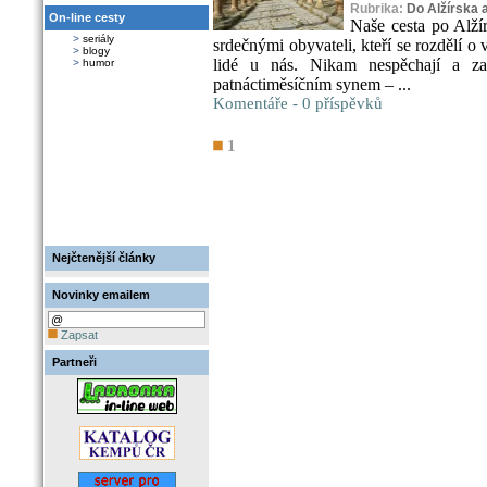
Rubrika:
Do Alžírska 
On-line cesty
Naše cesta po Alží
>
seriály
srdečnými obyvateli, kteří se rozdělí o 
>
blogy
lidé u nás. Nikam nespěchají a 
>
humor
patnáctiměsíčním synem – ...
Komentáře - 0 příspěvků
1
Nejčtenější články
Novinky emailem
Zapsat
Partneři