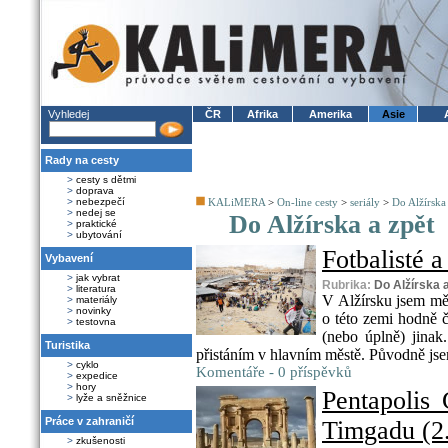
Vyhledej
ČR
Afrika
Amerika
Asie
Rady na cesty
>
cesty s dětmi
>
doprava
>
nebezpečí
KALiMERA
>
On-line cesty
>
seriály
>
Do Alžírska 
>
nedej se
Do Alžírska a zpět
>
praktické
>
ubytování
Fotbalisté a 
Vybavení
>
jak vybrat
Rubrika:
Do Alžírska 
>
literatura
V Alžírsku jsem měl
>
materiály
>
novinky
o této zemi hodně če
>
testovna
(nebo úplně) jina
Turistika
přistáním v hlavním městě. Původně jsem
>
cyklo
Komentáře - 0 příspěvků
>
expedice
>
hory
Pentapolis
>
lyže a sněžnice
Práce v zahraničí
Timgadu (2.
>
zkušenosti