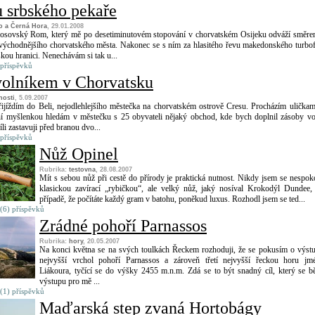
u srbského pekaře
o a Černá Hora
, 29.01.2008
sovský Rom, který mě po desetiminutovém stopování v chorvatském Osijeku odváží směr
východnějšího chorvatského města. Nakonec se s ním za hlasitého řevu makedonského turbo
skou hranici. Nenechávám si tak u...
 příspěvků
olníkem v Chorvatsku
nosti
, 5.09.2007
ijíždím do Beli, nejodlehlejšího městečka na chorvatském ostrově Cresu. Procházím uličkam
í myšlenkou hledám v městečku s 25 obyvateli nějaký obchod, kde bych doplnil zásoby v
li zastavuji před branou dvo...
 příspěvků
Nůž Opinel
Rubrika:
testovna
, 28.08.2007
Mít s sebou nůž při cestě do přírody je praktická nutnost. Nikdy jsem se nespoko
klasickou zavírací „rybičkou“, ale velký nůž, jaký nosíval Krokodýl Dundee,
případě, že počítáte každý gram v batohu, poněkud luxus. Rozhodl jsem se ted...
(6) příspěvků
Zrádné pohoří Parnassos
Rubrika:
hory
, 20.05.2007
Na konci května se na svých toulkách Řeckem rozhoduji, že se pokusím o výst
nejvyšší vrchol pohoří Parnassos a zároveň třetí nejvyšší řeckou horu j
Liákoura, tyčící se do výšky 2455 m.n.m. Zdá se to být snadný cíl, který se 
výstupu pro mě ...
(1) příspěvků
Maďarská step zvaná Hortobágy