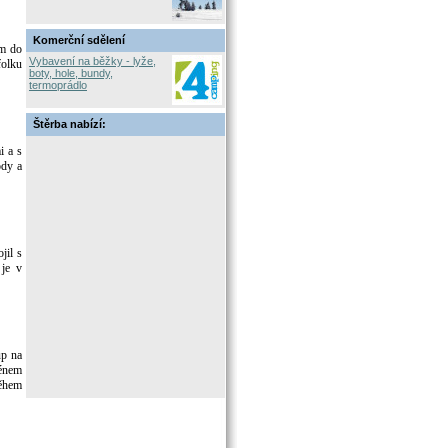
Komerční sdělení
em do
Vybavení na běžky - lyže,
folku
boty, hole, bundy,
termoprádlo
Štěrba nabízí:
i a s
ody a
jil s
 je v
up na
ménem
během