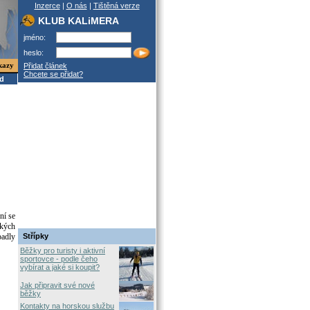
Inzerce
|
O nás
|
Tištěná verze
KLUB KALiMERA
jméno:
heslo:
kazy
Přidat článek
Chcete se přidat?
od
ní se
ských
adly
Střípky
Běžky pro turisty i aktivní
sportovce - podle čeho
vybírat a jaké si koupit?
Jak připravit své nové
běžky
Kontakty na horskou službu