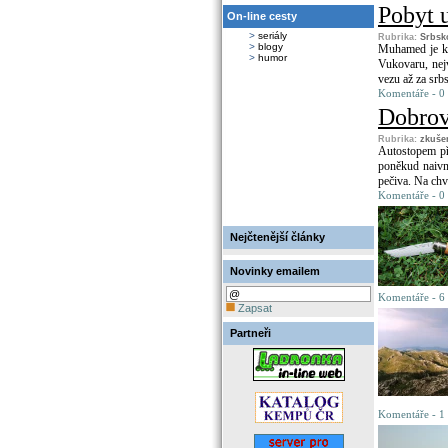
Pobyt 
On-line cesty
>
seriály
Rubrika:
Srbsk
>
blogy
Muhamed je ko
>
humor
Vukovaru, nej
vezu až za srb
Komentáře - 0
Dobrov
Rubrika:
zkuše
Autostopem př
poněkud naivn
pečiva. Na chví
Komentáře - 0
Nejčtenější články
Novinky emailem
Komentáře - 6 
Zapsat
Partneři
Komentáře - 1 