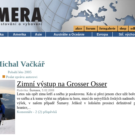
akce
forum
fotogalerie
shop
od
ika
Amerika
Asie
Austrálie a Oceánie
Evropa
Stř. vých
ichal Vačkář
Pobaltí léto 2005
Poslat zprávu autorovi
Zimní výstup na Grosser Osser
Rubrika:
Šumava
, 5.02.2008
Letos nás opět zima šetří a sněhu je poskrovnu. Kdo si přeci jenom chce užít boře
ve sněhu a k tomu vylézt na nějakou tu horu, musí do nejvyšších českých nadmoř
výšek, v našem případě Šumavy. Jelikož v loňském prosinci definitivně p
hranice,...
Komentáře - 2 (2) příspěvků