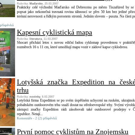
Rubrika:
Maďarsko
, 25.03.2007
Prakticky celé východní Maďarsko od Debrecenu po město Tiszafüred by se
popsat jako nekonečná travnatá rovina táhnoucí se přes 50 km bez jediné přir
terénní nerovnosti a řídkým porostem stromů. Jedním slovem – puszta. Na části p
 příspěvků
Kapesní cyklistická mapa
Rubrika:
literatura
, 11.03.2007
Shocart přichází letos s novou ediční řadou cyklomap provedenou v praktičtě
rozměrech 16 x 11 cm, které umožňují mapu vozit v zádové kapse cyklodresu.
Lotyšská značka Expedition na česk
trhu
Rubrika:
novinky
, 8.03.2007
Lotyšská firma Expedition se po svém úspěšném uchycení na ruském, ukrajins
pobaltském outdoorovém trhu snaží dostat na středoevropské trhy. Svými výrob
zástupci značky Expedition rádi zásobovali také outdoorové prodejny v Č
republice. Netají...
Komentáře - 2 (2) příspěvků
První pomoc cyklistům na Znojemsku