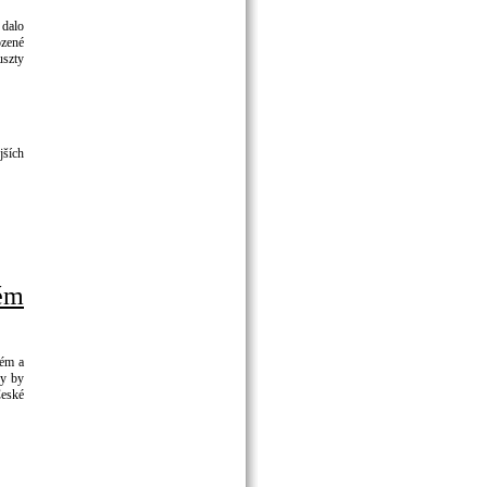
 dalo
ozené
uszty
jších
ém
kém a
ky by
eské