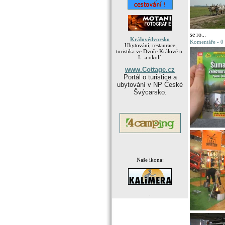
se ro...
Královédvorsko
Komentáře - 0
Ubytování, restaurace,
turistika ve Dvoře Králové n.
L. a okolí.
www.Cottage.cz
Portál o turistice a
ubytování v NP České
Švýcarsko.
Naše ikona:
.