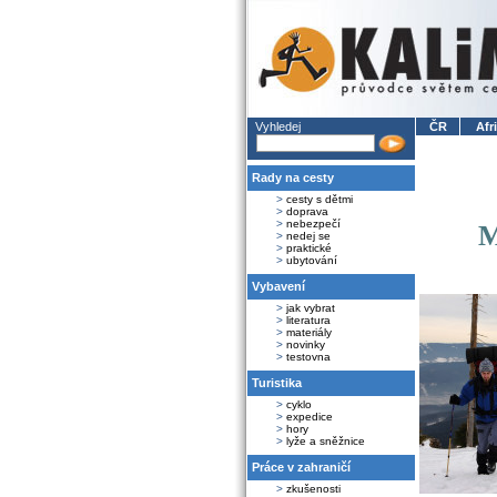
Vyhledej
ČR
Afr
Rady na cesty
>
cesty s dětmi
>
doprava
>
nebezpečí
M
>
nedej se
>
praktické
>
ubytování
Vybavení
>
jak vybrat
>
literatura
>
materiály
>
novinky
>
testovna
Turistika
>
cyklo
>
expedice
>
hory
>
lyže a sněžnice
Práce v zahraničí
>
zkušenosti