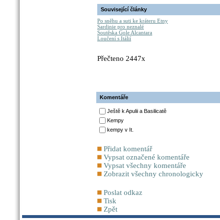
Související články
Po sněhu a suti ke kráteru Etny
Sardinie pro neznalé
Soutěska Gole Alcantara
Loučení s Itálií
Přečteno 2447x
Komentáře
Ještě k Apulii a Basilicatě
Kempy
kempy v It.
Přidat komentář
Vypsat označené komentáře
Vypsat všechny komentáře
Zobrazit všechny chronologicky
Poslat odkaz
Tisk
Zpět