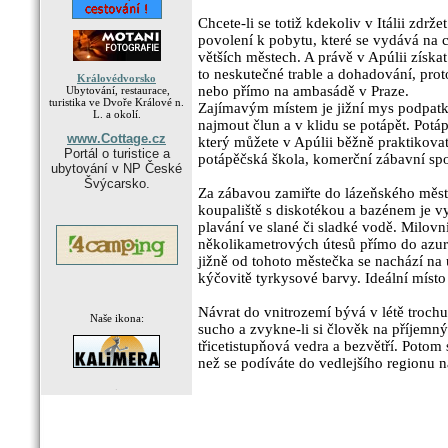
Chcete-li se totiž kdekoliv v Itálii zdrže
povolení k pobytu, které se vydává na 
větších městech. A právě v Apúlii získa
to neskutečné trable a dohadování, proto
Královédvorsko
nebo přímo na ambasádě v Praze.
Ubytování, restaurace,
turistika ve Dvoře Králové n.
Zajímavým místem je jižní mys podpatku
L. a okolí.
najmout člun a v klidu se potápět. Pot
www.Cottage.cz
který můžete v Apúlii běžně praktikov
Portál o turistice a
potápěčská škola, komerční zábavní spo
ubytování v NP České
Švýcarsko.
Za zábavou zamiřte do lázeňského měst
koupaliště s diskotékou a bazénem je vy
plavání ve slané či sladké vodě. Milovn
několikametrových útesů přímo do azur
jižně od tohoto městečka se nachází na
kýčovitě tyrkysové barvy. Ideální místo
Návrat do vnitrozemí bývá v létě trochu
Naše ikona:
sucho a zvykne-li si člověk na příjemný 
třicetistupňová vedra a bezvětří. Potom 
než se podíváte do vedlejšího regionu 
.