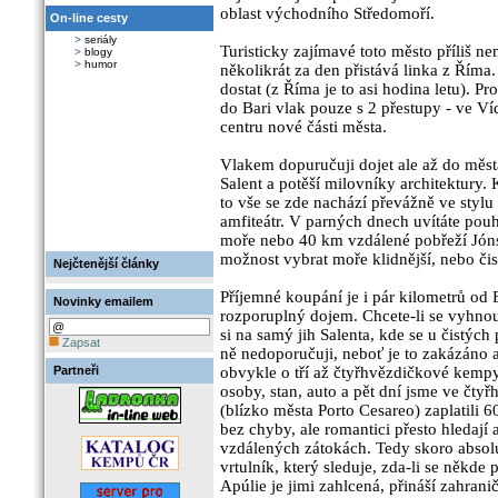
oblast východního Středomoří.
On-line cesty
>
seriály
Turisticky zajímavé toto město příliš ne
>
blogy
>
humor
několikrát za den přistává linka z Říma.
dostat (z Říma je to asi hodina letu). Pro
do Bari vlak pouze s 2 přestupy - ve Ví
centru nové části města.
Vlakem dopuručuji dojet ale až do měst
Salent a potěší milovníky architektury.
to vše se zde nachází převážně ve styl
amfiteátr. V parných dnech uvítáte pou
moře nebo 40 km vzdálené pobřeží Jóns
možnost vybrat moře klidnější, nebo čist
Nejčtenější články
Příjemné koupání je i pár kilometrů od 
Novinky emailem
rozporuplný dojem. Chcete-li se vyhno
si na samý jih Salenta, kde se u čistých
Zapsat
ně nedoporučuji, neboť je to zakázáno 
Partneři
obvykle o tří až čtyřhvězdičkové kempy
osoby, stan, auto a pět dní jsme ve čt
(blízko města Porto Cesareo) zaplatili 
bez chyby, ale romantici přesto hledají
vzdálených zátokách. Tedy skoro absolu
vrtulník, který sleduje, zda-li se někde 
Apúlie je jimi zahlcená, přináší zahran