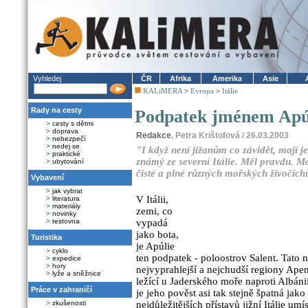
Vyhledej
ČR
Afrika
Amerika
Asie
KALiMERA
>
Evropa
>
Itálie
Rady na cesty
Podpatek jménem Apú
>
cesty s dětmi
>
doprava
Redakce
, Petra Krištofová / 26.03.2003
>
nebezpečí
>
nedej se
"I když není jižanům co závidět, mají j
>
praktické
známý ze severní Itálie. Měl pravdu. M
>
ubytování
čisté a plné různých mořských živočich
Vybavení
>
jak vybrat
V Itálii,
>
literatura
>
materiály
zemi, co
>
novinky
>
testovna
vypadá
jako bota,
Turistika
je Apúlie
>
cyklo
ten podpatek - poloostrov Salent. Tato n
>
expedice
>
hory
nejvyprahlejší a nejchudší regiony Ape
>
lyže a sněžnice
ležící u Jaderského moře naproti Albáni
Práce v zahraničí
je jeho pověst asi tak stejně špatná ja
>
zkušenosti
nejdůležitějších přístavů jižní Itálie um