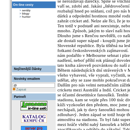
se nerozdávají dárečky. Spíše se všichni
On-line cesty
vaří se, zdobí atd. Jakási „štědrovečern
>
seriály
rozbalují hned po snídani, což pro nás
>
blogy
dárků a odpolední hostinou mnohé rodiny
>
humor
zahrát cricket atd. Nelze ale říci, že je
Ten totiž v podstatě ani neexistuje, neboť
mnoho. Způsob, jakým to slaví naši hostit
Dlouho jsme s Renčou nevěděli, co naš
ale dostali super nápad - koupili jsme 
Slovenské republice. Byla tištěná na l
fotkami československých zajímavostí.
nám podařilo v Melbourne sehnat i plze
nadšení, neboť příští rok plánují dovol
tato kniha zároveň pozvánkou do naší ze
Nejčtenější články
Během následujících dní strávených v M
všeho vybavení, vše vyprali, vyčistili, s
Novinky emailem
udělat, aby se zase mohlo pokračovat dá
Dalším pro nás velmi netradičním záži
Zapsat
cricketu mezi Austrálií a Indií. Cricket 
se účastní desetitisíce fanoušků. Tenh
Partneři
stadionu, kam se vejde přes 100 tisíc div
kůži vyzkoušet den předem, moc jsme p
nechápali, jak ty davy fanoušků mohou t
zdlouhavý. Jeden západ se totiž hraje tř
atmosféra na stadionu. To byl fakt super
mezi hráče vběhl nahý fanoušek a běžel
zpacifikovala a odtáhla do zákulisí. Ta