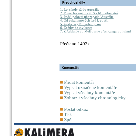
Předchozí díly
1. Let s koly až do Austrálie
2. Pinnacles aneb zajížďka 616 kilometrů
3. Podél pobřeží jihozápadní Austrálie
4. Od eukalyptových lesů k poušti
5. Australský Nullarbor plain
6. Zpátky do civilizace
7. Z Adelaide do Melbourne přes Kangaroo Island
Přečteno 1402x
Komentáře
Přidat komentář
Vypsat označené komentáře
Vypsat všechny komentáře
Zobrazit všechny chronologicky
Poslat odkaz
Tisk
Zpět