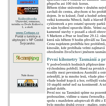
přepočtu asi 100 tisíc korun.
Během týdne stráveném v druhém největ
zavítali do centra, abychom si ho prohl
dojem. Je to krásné, čisté a hodně zele
Královédvorsko
velká komunita Němců, Italů a hlavně Ř
Ubytování, restaurace,
cyklostezek a pro ostatní spousty parků
turistika ve Dvoře Králové n.
L. a okolí.
se nám bydlení opravdu líbilo. Velmi za
kamenné stavby v pozadí a okolí obro
www.Cottage.cz
S Markem a Prue se loučíme 29.12. ráno
Portál o turistice a
která nás během 9 hodin převáží na Tasm
ubytování v NP České
Švýcarsko.
Cesta trajektem proběhla bez problémů, č
kinosále, kde probíhala velmi zajímavá
ohroženém živočichovi jménem tasmánsk
První kilometry Tasmánií a pr
V podvečerních hodinách připlouváme d
východnímu pobřeží. Hned na prvních 
rozdíly mezi pevninskou Austrálií a os
Naše ikona:
zelenější, je tu mnoho lesů, všude plno
všude hodně kopců a hor, svěžejší vzduc
10 stupňů méně než na kontinentě. A toh
jedině dobře.
.
První noc na Tasmánii spíme na pozemk
probouzíme, vidíme u stanu černoušky. F
spolu s manželem adoptovali tři děti z 
bylo mnoho druhů ovoce - maliny, ostru