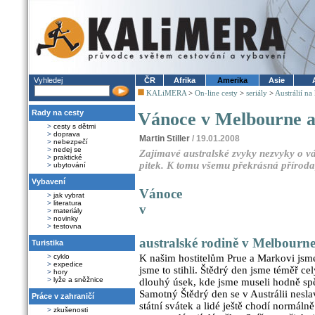
Vyhledej
ČR
Afrika
Amerika
Asie
KALiMERA
>
On-line cesty
>
seriály
>
Austrálií na
Rady na cesty
Vánoce v Melbourne a 
>
cesty s dětmi
>
doprava
Martin Stiller
/ 19.01.2008
>
nebezpečí
>
nedej se
Zajímavé australské zvyky nezvyky o vá
>
praktické
pitek. K tomu všemu překrásná příroda,
>
ubytování
Vybavení
Vánoce
>
jak vybrat
>
literatura
v
>
materiály
>
novinky
>
testovna
australské rodině v Melbourn
Turistika
>
cyklo
K našim hostitelům Prue a Markovi jsme
>
expedice
jsme to stihli. Štědrý den jsme téměř c
>
hory
>
lyže a sněžnice
dlouhý úsek, kde jsme museli hodně sp
Samotný Štědrý den se v Austrálii neslav
Práce v zahraničí
státní svátek a lidé ještě chodí normáln
>
zkušenosti