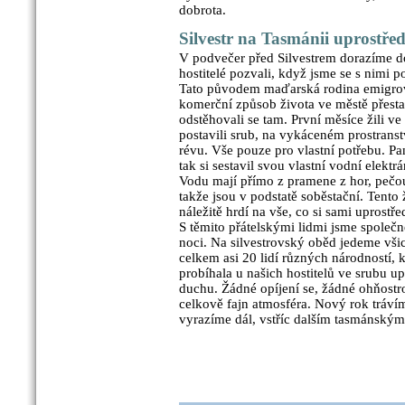
dobrota.
Silvestr na Tasmánii uprostř
V podvečer před Silvestrem dorazíme d
hostitelé pozvali, když jsme se s nimi 
Tato původem maďarská rodina emigrova
komerční způsob života ve městě přestal 
odstěhovali se tam. První měsíce žili ve
postavili srub, na vykáceném prostranst
révu. Vše pouze pro vlastní potřebu. Pan
tak si sestavil svou vlastní vodní elektr
Vodu mají přímo z pramene z hor, pečou 
takže jsou v podstatě soběstační. Tento ž
náležitě hrdí na vše, co si sami uprost
S těmito přátelskými lidmi jsme společně 
noci. Na silvestrovský oběd jedeme vši
celkem asi 20 lidí různých národností, k
probíhala u našich hostitelů ve srubu u
duchu. Žádné opíjení se, žádné ohňostro
celkově fajn atmosféra. Nový rok tráví
vyrazíme dál, vstříc dalším tasmánským 