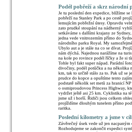
Podél pobřeží a skrz národní
Je tu poslední den expedice, blížíme s
pobřeží na Stanley Park a po cestě pr
lemujícím pobřežní útesy. Opravdu velmi
zato prudké stoupání na nádherný vyhlí
setkáváme s dalšími krajany ze Sydney, k
jedna vede vnitrozemím přímo do Sydne
národního parku Royal. My samozřejmě 
Ubylo aut a je stále na co se dívat. Pr
nám dýchá. Najednou narážíme na turisti
na kole po rovince podél říčky a že si t
Tohle byl fakt super nápad. Parádní šot
divočiny, podél potůčku a na několika m
km, tak to určitě stálo za to. Pak už se
prudce do kopce a opuštíme tento zajím
podstatě několik set metů za hranicí NP
o osmiproudovou Princess Highway, kte
vydržet ještě asi 25 km. Cyklistika na té
jsme už i horší. Řidiči jsou celkem ohle
projíždíme dlouhým tunelem přímo pod l
raritka.
Poslední kilometry a jsme v cíli
Závěrečný úsek vede už jen nacpaným 
Rozhodujeme se zakončit expedici symb