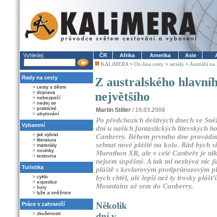
Vyhledej
ČR
Afrika
Amerika
Asie
KALiMERA
>
On-line cesty
>
seriály
>
Austrálií na
Rady na cesty
Z australského hlavní
>
cesty s dětmi
>
doprava
největšího
>
nebezpečí
>
nedej se
>
praktické
Martin Stiller
/ 19.03.2008
>
ubytování
Po předchozích deštivých dnech ve Sně
Vybavení
dní u našich fantastických litevských h
>
jak vybrat
Canberry. Během prvního dne provádíme
>
literatura
sehnat nové pláště na kolo. Rád bych si
>
materiály
>
novinky
Marathon XR, ale v celé Canbeře je nik
>
testovna
nejsem úspěšný. A tak mi nezbývá nic ji
Turistika
pláště s kevlarovým protiprůrazovým p
>
cyklo
bych chtěl, ale lepší než ty trosky pláš
>
expedice
Mountains až sem do Canberry.
>
hory
>
lyže a sněžnice
Několik
Práce v zahraničí
>
zkušenosti
dní v