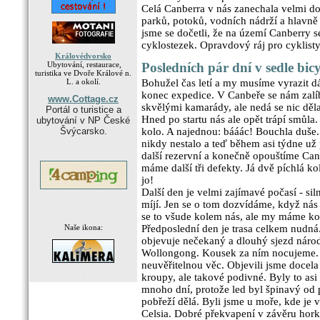
Celá Canberra v nás zanechala velmi do
parků, potoků, vodních nádrží a hlavně
jsme se dočetli, že na území Canberry 
cyklostezek. Opravdový ráj pro cyklisty 
Královédvorsko
Ubytování, restaurace,
Posledních pár dní v sedle bic
turistika ve Dvoře Králové n.
L. a okolí.
Bohužel čas letí a my musíme vyrazit dá
konec expedice. V Canbeře se nám zalíb
www.Cottage.cz
skvělými kamarády, ale nedá se nic děl
Portál o turistice a
Hned po startu nás ale opět trápí smůl
ubytování v NP České
Švýcarsko.
kolo. A najednou: bááác! Bouchla duše.
nikdy nestalo a teď během asi týdne už 
další rezervní a konečně opouštíme Ca
máme další tři defekty. Já dvě píchlá ko
jo!
Další den je velmi zajímavé počasí - si
míjí. Jen se o tom dozvídáme, když nás
se to všude kolem nás, ale my máme ko
Naše ikona:
Předposlední den je trasa celkem nudn
objevuje nečekaný a dlouhý sjezd nár
Wollongong. Kousek za ním nocujeme. J
neuvěřitelnou věc. Objevili jsme docel
.
kroupy, ale takové podivné. Byly to asi
mnoho dní, protože led byl špinavý od 
pobřeží dělá. Byli jsme u moře, kde je 
Celsia. Dobré překvapení v závěru horké