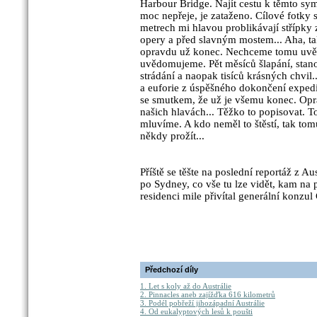
Harbour Bridge. Najít cestu k těmto s
moc nepřeje, je zataženo. Cílové fotky
metrech mi hlavou problikávají střípky 
opery a před slavným mostem... Aha, tak 
opravdu už konec. Nechceme tomu uvěřit
uvědomujeme. Pět měsíců šlapání, stano
strádání a naopak tisíců krásných chvil.
a euforie z úspěšného dokončení expedic
se smutkem, že už je všemu konec. Opr
našich hlavách... Těžko to popisovat. To
mluvíme. A kdo neměl to štěstí, tak to
někdy prožít...
Příště se těšte na poslední reportáž z Au
po Sydney, co vše tu lze vidět, kam na p
residenci mile přivítal generální konzul
Předchozí díly
1. Let s koly až do Austrálie
2. Pinnacles aneb zajížďka 616 kilometrů
3. Podél pobřeží jihozápadní Austrálie
4. Od eukalyptových lesů k poušti