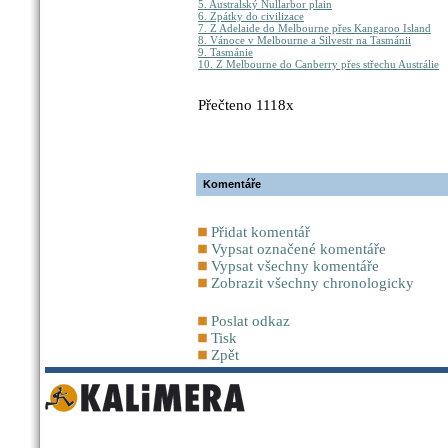
5. Australský Nullarbor plain
6. Zpátky do civilizace
7. Z Adelaide do Melbourne přes Kangaroo Island
8. Vánoce v Melbourne a Silvestr na Tasmánii
9. Tasmánie
10. Z Melbourne do Canberry přes střechu Austrálie
Přečteno 1118x
Komentáře
Přidat komentář
Vypsat označené komentáře
Vypsat všechny komentáře
Zobrazit všechny chronologicky
Poslat odkaz
Tisk
Zpět