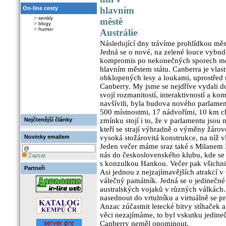
On-line cesty
hlavním
>
seriály
městě
>
blogy
>
humor
Austrálie
Následující dny trávíme prohlídkou měst
Jedná se o nové, na zelené louce vybu
kompromis po nekonečných sporech mez
hlavním městem státu. Canberra je vlast
obklopených lesy a loukami, uprostřed
Canberry. My jsme se nejdříve vydali d
svojí rozmanitostí, interaktivností a k
navšívili, byla budova nového parlament
500 místnostmi, 17 nádvořími, 10 km 
Nejčtenější články
zmínku stojí i to, že v parlamentu jsou 
kteří se strají výhradně o výměny žáro
Novinky emailem
vysoká stožárovitá konstrukce, na níž vl
Jeden večer máme sraz také s Milanem
nás do československého klubu, kde se
Zapsat
s konzulkou Hankou. Večer pak všichni
Partneři
Asi jednou z nejzajímavějších atrakcí v
válečný památník. Jedná se o jedinečn
australských vojaků v různých válkách. 
nasednout do vrtulníku a virtuálně se 
Anzac zúčastnit letecké bitvy stíhaček a
věci nezajímáme, to byl vskutku jedine
Canberry neměl opominout.