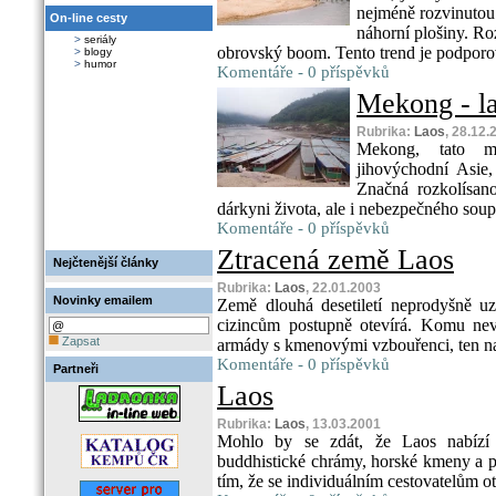
nejméně rozvinutou 
On-line cesty
náhorní plošiny. Roz
>
seriály
obrovský boom. Tento trend je podporova
>
blogy
>
humor
Komentáře - 0 příspěvků
Mekong - la
Rubrika:
Laos
, 28.12.
Mekong, tato my
jihovýchodní Asie
Značná rozkolísano
dárkyni života, ale i nebezpečného soup
Komentáře - 0 příspěvků
Ztracená země Laos
Nejčtenější články
Rubrika:
Laos
, 22.01.2003
Novinky emailem
Země dlouhá desetiletí neprodyšně u
cizincům postupně otevírá. Komu nev
Zapsat
armády s kmenovými vzbouřenci, ten naj
Komentáře - 0 příspěvků
Partneři
Laos
Rubrika:
Laos
, 13.03.2001
Mohlo by se zdát, že Laos nabízí 
buddhistické chrámy, horské kmeny a p
tím, že se individuálním cestovatelům ot