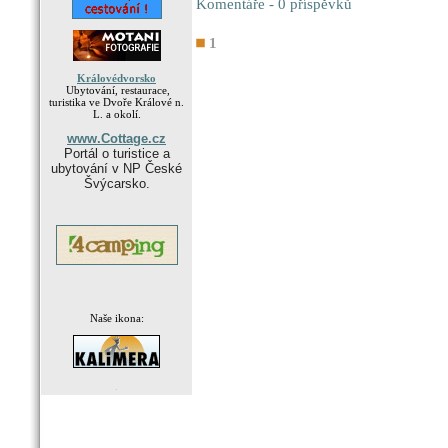
Komentáře - 0 příspěvků
1
Královédvorsko
Ubytování, restaurace,
turistika ve Dvoře Králové n.
L. a okolí.
www.Cottage.cz
Portál o turistice a
ubytování v NP České
Švýcarsko.
Naše ikona:
.