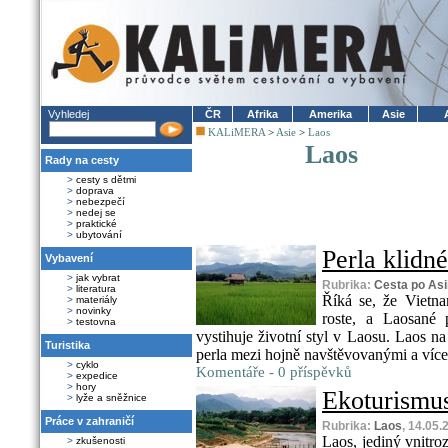
Vyhledej
ČR
Afrika
Amerika
Asie
KALiMERA
>
Asie
>
Laos
Laos
Rady na cesty
>
cesty s dětmi
>
doprava
>
nebezpečí
>
nedej se
>
praktické
>
ubytování
Perla klidné
Vybavení
>
jak vybrat
Rubrika:
Cesta po Asi
>
literatura
Říká se, že Vietna
>
materiály
>
novinky
roste, a Laosané p
>
testovna
vystihuje životní styl v Laosu. Laos 
Turistika
perla mezi hojně navštěvovanými a více t
>
cyklo
Komentáře - 0 příspěvků
>
expedice
>
hory
Ekoturismu
>
lyže a sněžnice
Práce v zahraničí
Rubrika:
Laos
, 14.05.
Laos, jediný vnitro
>
zkušenosti