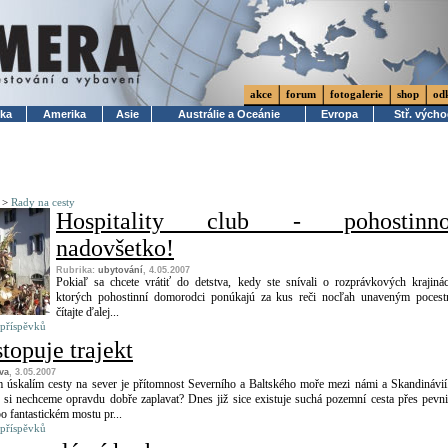
akce
forum
fotogalerie
shop
od
ika
Amerika
Asie
Austrálie a Oceánie
Evropa
Stř. vých
>
Rady na cesty
Hospitality club - pohostinno
nadovšetko!
Rubrika:
ubytování
, 4.05.2007
Pokiaľ sa chcete vrátiť do detstva, kedy ste snívali o rozprávkových krajiná
ktorých pohostinní domorodci ponúkajú za kus reči nocľah unaveným poces
čítajte ďalej...
 příspěvků
stopuje trajekt
va
, 3.05.2007
m úskalím cesty na sever je přítomnost Severního a Baltského moře mezi námi a Skandinávií
 si nechceme opravdu dobře zaplavat? Dnes již sice existuje suchá pozemní cesta přes pevn
o fantastickém mostu pr...
 příspěvků