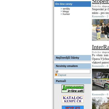
Stopem
On-line cesty
Rubrika:
dopra
>
seriály
Stopování je č
>
blogy
místo - pro sto
>
humor
Komentáře - 2 
InterR
Rubrika:
dopra
Po všem tom p
Nejčtenější články
Opava-Východ a
vlakové putová
Novinky emailem
Komentáře - 0
Zapsat
Partneři
Komentáře - 0