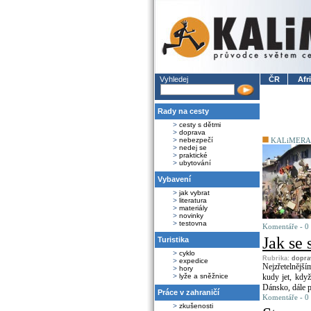
Vyhledej
ČR
Afr
Rady na cesty
>
cesty s dětmi
>
doprava
>
nebezpečí
KALiMERA
>
nedej se
>
praktické
>
ubytování
Vybavení
>
jak vybrat
>
literatura
>
materiály
>
novinky
>
testovna
Komentáře - 0
Jak se 
Turistika
>
cyklo
Rubrika:
dopra
>
expedice
Nejzřetelnější
>
hory
>
lyže a sněžnice
kudy jet, když
Dánsko, dále p
Práce v zahraničí
Komentáře - 0
>
zkušenosti