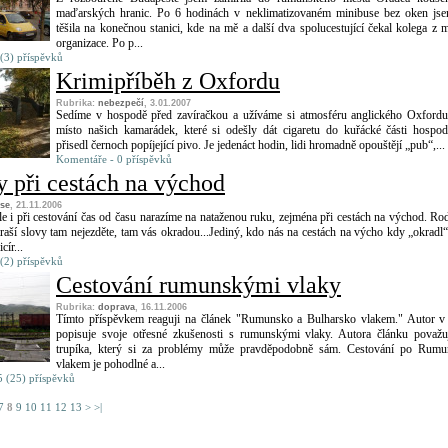
maďarských hranic. Po 6 hodinách v neklimatizovaném minibuse bez oken js
těšila na konečnou stanici, kde na mě a další dva spolucestující čekal kolega z m
organizace. Po p...
(3) příspěvků
Krimipříběh z Oxfordu
Rubrika:
nebezpečí
, 3.01.2007
Sedíme v hospodě před zavíračkou a užíváme si atmosféru anglického Oxford
místo našich kamarádek, které si odešly dát cigaretu do kuřácké části hospod
přisedl černoch popíjející pivo. Je jedenáct hodin, lidi hromadně opouštějí „pub“,...
Komentáře - 0 příspěvků
y při cestách na východ
 se
, 21.11.2006
le i při cestování čas od času narazíme na nataženou ruku, zejména při cestách na východ. Rod
raší slovy tam nejezděte, tam vás okradou...Jediný, kdo nás na cestách na výcho kdy „okradl“
cír...
(2) příspěvků
Cestování rumunskými vlaky
Rubrika:
doprava
, 16.11.2006
Tímto příspěvkem reaguji na článek "Rumunsko a Bulharsko vlakem." Autor 
popisuje svoje otřesné zkušenosti s rumunskými vlaky. Autora článku považu
trupíka, který si za problémy může pravděpodobně sám. Cestování po Rumu
vlakem je pohodlné a...
 (25) příspěvků
7
8
9
10
11
12
13
>
>|