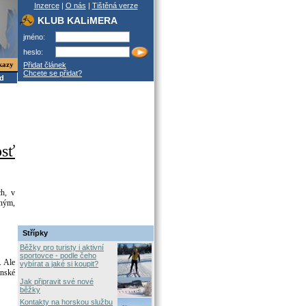
Inzerce
|
O nás
|
Tištěná verze
KLUB KALiMERA
jméno:
heslo:
kazy
Přidat článek
Chcete se přidat?
od
sť
ch, v
tným,
Střípky
Běžky pro turisty i aktivní
sportovce - podle čeho
. Ale
vybírat a jaké si koupit?
inské
Jak připravit své nové
běžky
Kontakty na horskou službu