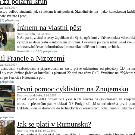
 za polární kruh
va
, 3.04.2007
astou volbou studentů, jak se někam levně podívat. Skandinávie má - jako koneckonců každá
paře své pro i proti.
(2) příspěvků
Íránem na vlastní pěst
Rubrika:
Írán
, 23.03.2007
Naše parta, známá z cesty žigulíkem do Sýrie, opět loni v létě neodolala vábení dá
vyrazila na další cestu – autobusem do Íránu. Cestování po Íránu nabízí snad vše, c
od cestování čekat: dobrodružství, romantiku, odlišnou kulturu, architek...
Komentáře - 2 (2) příspěvků
ail Francie a Nizozemí
va
, 9.03.2007
lánování, vyzbrojování a připravování na cestu právě odcházíme od přepážky ČD na ná
 v ruce držíme jízdenku InterRail s platností 22 dnů pro zóny C+E. Vyrážíme na třítýdenní 
ní po Francii a Nizozemí a po...
 příspěvků
První pomoc cyklistům na Znojemsku
Rubrika:
praktické
, 1.03.2007
Již od května 2003 provozuje Cyklo Klub Kučera na cyklotrasách ve znoje
okrese a především pak v oblasti NP Podyjí síť „Míst technické a první pom
Cyklisté, kteří se dostanou do technických či zdravotních potíží, mohou zdarma v
...
 příspěvků
Jak se platí v Rumunsku?
Rubrika:
nedej se
, 10.01.2007
Z rozbouřené Budapeště jsem zamířila do rumunského města Oradea kouse