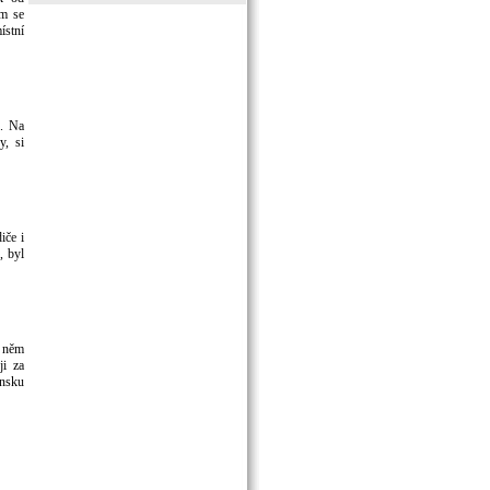
em se
ístní
u. Na
y, si
iče i
, byl
v něm
ji za
nsku