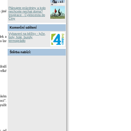
Plánujete prázdniny a kolo
 jiné
nechcete nechat doma?
Inspirace - Cyklocesta do
Číny
Komerční sdělení
Vybavení na běžky - lyže,
lek a
boty, hole, bundy,
o lze
termoprádlo
Štěrba nabízí:
draží
velké
mském
oci“.
yužít
k od