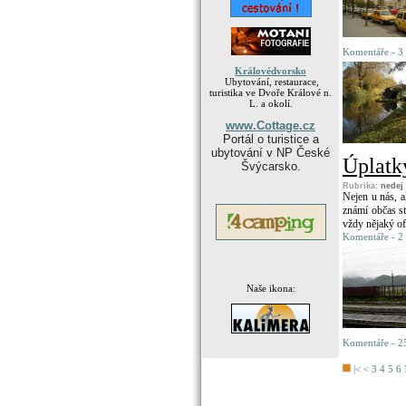
Komentáře - 3 
Královédvorsko
Ubytování, restaurace,
turistika ve Dvoře Králové n.
L. a okolí.
www.Cottage.cz
Portál o turistice a
ubytování v NP České
Úplatk
Švýcarsko.
Rubrika:
nedej
Nejen u nás, a
známí občas st
vždy nějaký ofi
Komentáře - 2 
Naše ikona:
Komentáře - 25
.
|<
<
3
4
5
6