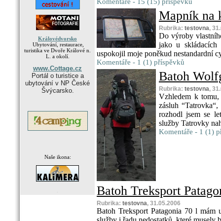
Komentáře - 15 (15) příspěvků
Mapník na 
Rubrika:
testovna
, 31
Do výroby vlastníh
Královédvorsko
jako u skládacích
Ubytování, restaurace,
turistika ve Dvoře Králové n.
uspokojil moje poněkud nestandardní c
L. a okolí.
Komentáře - 1 (1) příspěvků
www.Cottage.cz
Batoh Wolfg
Portál o turistice a
ubytování v NP České
Rubrika:
testovna
, 31
Švýcarsko.
Vzhledem k tomu, 
zásluh “Tatrovka“, 
rozhodl jsem se le
služby Tatrovky nahr
Komentáře - 1 (1) p
Naše ikona:
Batoh Treksport Patago
.
Rubrika:
testovna
, 31.05.2006
Batoh Treksport Patagonia 70 l mám už
služby i řadu nedostatků, které musely 