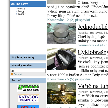
O tom, který druh 
On-line cesty
snad již od vynálezu ohně. Předesílám
>
seriály
vylíčit, jsem zarytým příznivcem ply
>
blogy
>
humor
Pevný líh pořádně nehoří, benzí...
Komentáře - 2 (2) příspěvků
Jednoduché 
Rubrika:
testovna
, 14
Chtěl bych přispět 
stránky a na mnoha z
Komentáře - 4 (4) p
Cyklobrašn
Nejčtenější články
Rubrika:
testovna
, 7.
Ve chvíli, kdy jsem
Novinky emailem
jsem se poohlížet 
nelíbilo uchycení na
Zapsat
v roce 1999 u brašen Author. Byly témě
Komentáře - 5 (5) příspěvků
Partneři
Vařič na tuh
Rubrika:
testovna
, 7.
O vařičích na cest
zmínka o „obyčejn
svých toulkách dopu