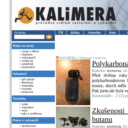
Vyhledej
ČR
Afrika
Amerika
Asie
Rady na cesty
>
cesty s dětmi
>
doprava
>
nebezpečí
KALiMERA
>
Vybavení
>
testovna
>
nedej se
Polykarbon
>
praktické
>
ubytování
Rubrika:
testovna
, 16
Vybavení
Před dvěma roky 
>
jak vybrat
polykarbonátovou l
>
literatura
nouze, abych měla v
>
materiály
>
novinky
Pak jsem ale byla v
>
testovna
Komentáře - 2 (2) p
Turistika
>
cyklo
>
expedice
Zkušenost
>
hory
>
lyže a sněžnice
butanu
Práce v zahraničí
>
zkušenosti
Rubrika:
testovna
, 25