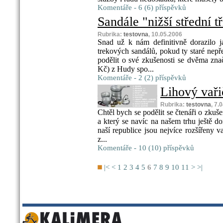
Komentáře - 6 (6) příspěvků
Sandále "nižší střední t
Rubrika:
testovna
, 10.05.2006
Snad už k nám definitivně dorazilo 
trekových sandálů, pokud ty staré nepř
podělit o své zkušenosti se dvěma zna
Kč) z Hudy spo...
Komentáře - 2 (2) příspěvků
Lihový vaři
Rubrika:
testovna
, 7.
Chtěl bych se podělit se čtenáři o zku
a který se navíc na našem trhu ještě do
naší republice jsou nejvíce rozšířeny v
z...
Komentáře - 10 (10) příspěvků
|<
<
1
2
3
4
5
6
7
8
9
10
11
>
>|