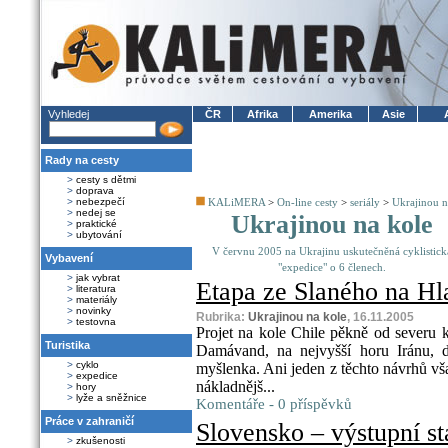
Vyhledej
ČR
Afrika
Amerika
Asie
Rady na cesty
>
cesty s dětmi
>
doprava
>
nebezpečí
KALiMERA
>
On-line cesty
>
seriály
>
Ukrajinou n
>
nedej se
Ukrajinou na kole
>
praktické
>
ubytování
V červnu 2005 na Ukrajinu uskutečněná cyklistick
Vybavení
"expedice" o 6 členech.
>
jak vybrat
Etapa ze Slaného na Hla
>
literatura
>
materiály
>
novinky
Rubrika:
Ukrajinou na kole
, 16.11.2005
>
testovna
Projet na kole Chile pěkně od severu k 
Turistika
Damávand, na nejvyšší horu Iránu, 
>
cyklo
myšlenka. Ani jeden z těchto návrhů vš
>
expedice
nákladnějš...
>
hory
>
lyže a sněžnice
Komentáře - 0 příspěvků
Práce v zahraničí
Slovensko – výstupní sta
>
zkušenosti