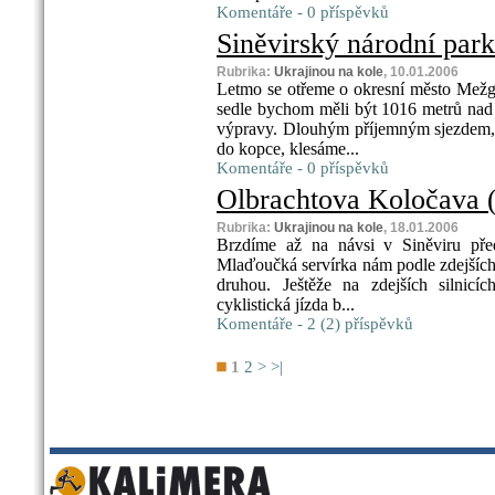
Komentáře - 0 příspěvků
Siněvirský národní park 
Rubrika:
Ukrajinou na kole
, 10.01.2006
Letmo se otřeme o okresní město Mežg
sedle bychom měli být 1016 metrů nad
výpravy. Dlouhým příjemným sjezdem, 
do kopce, klesáme...
Komentáře - 0 příspěvků
Olbrachtova Koločava (
Rubrika:
Ukrajinou na kole
, 18.01.2006
Brzdíme až na návsi v Siněviru pře
Mlaďoučká servírka nám podle zdejších z
druhou. Ještěže na zdejších silnicí
cyklistická jízda b...
Komentáře - 2 (2) příspěvků
1
2
>
>|