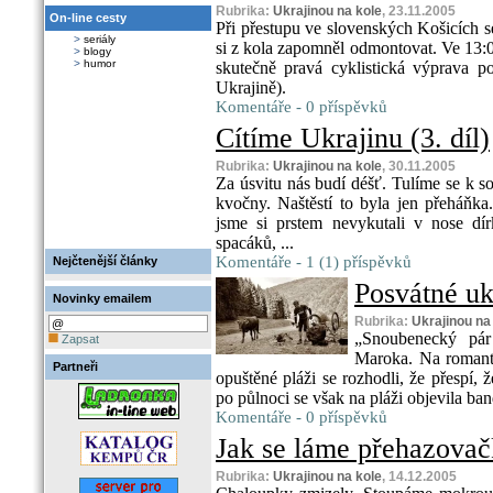
Rubrika:
Ukrajinou na kole
, 23.11.2005
On-line cesty
Při přestupu ve slovenských Košicích 
>
seriály
si z kola zapomněl odmontovat. Ve 13:0
>
blogy
>
humor
skutečně pravá cyklistická výprav
Ukrajině).
Komentáře - 0 příspěvků
Cítíme Ukrajinu (3. díl)
Rubrika:
Ukrajinou na kole
, 30.11.2005
Za úsvitu nás budí déšť. Tulíme se k s
kvočny. Naštěstí to byla jen přeháňka.
jsme si prstem nevykutali v nose dír
spacáků, ...
Komentáře - 1 (1) příspěvků
Nejčtenější články
Posvátné ukr
Novinky emailem
Rubrika:
Ukrajinou na
„Snoubenecký pár
Zapsat
Maroka. Na romant
Partneři
opuštěné pláži se rozhodli, že přespí, 
po půlnoci se však na pláži objevila ban
Komentáře - 0 příspěvků
Jak se láme přehazovačk
Rubrika:
Ukrajinou na kole
, 14.12.2005