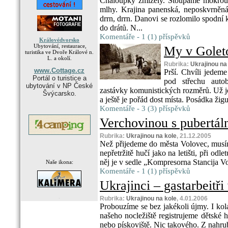
Chaloupky zmizely. Stoupáme mokrou 
mlhy. Krajina panenská, neposkvrněná 
drrn, drrn. Danovi se rozlomilo spodní 
do drátů. N...
Komentáře - 1 (1) příspěvků
Královédvorsko
Ubytování, restaurace,
My v Goleto
turistika ve Dvoře Králové n.
L. a okolí.
Rubrika:
Ukrajinou na
www.Cottage.cz
Prší. Chvíli jedem
Portál o turistice a
pod střechu auto
ubytování v NP České
zastávky komunistických rozměrů. Už je
Švýcarsko.
a ještě je pořád dost místa. Posádka žigu
Komentáře - 3 (3) příspěvků
Verchovinou s pubertál
Rubrika:
Ukrajinou na kole
, 21.12.2005
Než přijedeme do města Volovec, musím
nepřetržitě hučí jako na letišti, při odl
něj je v sedle „Kompresorna Stancija Vo
Naše ikona:
Komentáře - 1 (1) příspěvků
Ukrajinci – gastarbeitři
.
Rubrika:
Ukrajinou na kole
, 4.01.2006
Probouzíme se bez jakékoli újmy. I kol
našeho nocležiště registrujeme dětské 
nebo pískoviště. Nic takového. Z nahrub