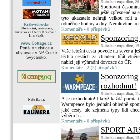
Rubrika:
expedice
, 2
Sportovní časomír
ještě zpřesněné na se
tyto ukazatele nehraji velkou roli a
odměřuje hodiny a dny. Nemluvíme tu o
Královédvorsko
Ubytování, restaurace,
Komentáře - 0 příspěvků
turistika ve Dvoře Králové n.
Sponzoring
L. a okolí.
www.Cottage.cz
Rubrika:
expedice
, 1
Portál o turistice a
Vaše letošní cesta povede na sever a j
ubytování v NP České
těchto cestách za chladem hřát vlněn
Švýcarsko.
nabízí její výhradní dovozce do ČR.
Komentáře - 2 (2) příspěvků
Sponzor
rozhodnut!
Rubrika:
expedice
, 1
A je rozhodnuto! I když každá porota tv
Naše ikona:
Warmpeace bylo jednání ohledně sponz
jaké cesty, ale zejména typy lidí chc
výběru 5 ...
Komentáře - 0 příspěvků
.
SPORT ARS
Rubrika:
expedice
, 1