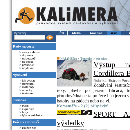
Vyhledej
ČR
Afrika
Amerika
Asie
Rady na cesty
>
cesty s dětmi
>
doprava
>
nebezpečí
KALiMERA
>
Turistika
>
expedice
>
nedej se
Výstup n
>
praktické
>
ubytování
Cordillera B
Vybavení
Rubrika:
Extrem Peru
>
jak vybrat
>
literatura
Zdolávání šestitis
>
materiály
řeky, plavba po jezeru Titicaca, t
>
novinky
>
testovna
přírodovědná cesta po řece i na jezeru 
Turistika
batohy na zádech nebo na vl...
Komentáře - 2 (2) příspěvků
>
cyklo
>
expedice
SPORT A
>
hory
>
lyže a sněžnice
výsledky
Práce v zahraničí
>
zkušenosti