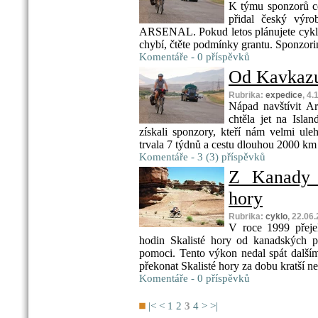
K týmu sponzorů ces
přidal český výro
ARSENAL. Pokud letos plánujete cyklo
chybí, čtěte podmínky grantu. Sponzoring
Komentáře - 0 příspěvků
Od Kavkazu
Rubrika:
expedice
, 4
Nápad navštívit A
chtěla jet na Isl
získali sponzory, kteří nám velmi ule
trvala 7 týdnů a cestu dlouhou 2000 km j
Komentáře - 3 (3) příspěvků
Z Kanady 
hory
Rubrika:
cyklo
, 22.06
V roce 1999 přeje
hodin Skalisté hory od kanadských p
pomoci. Tento výkon nedal spát další
překonat Skalisté hory za dobu kratší než
Komentáře - 0 příspěvků
|<
<
1
2
3
4
>
>|