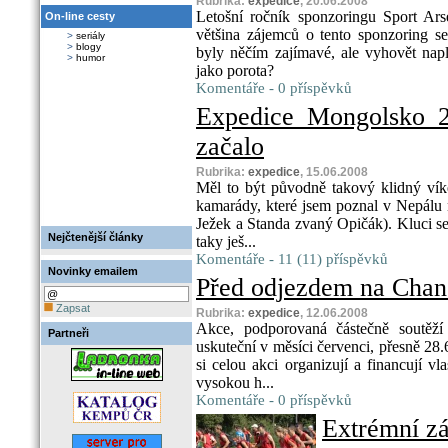
Rubrika:
expedice
, 20.06.2008
Letošní ročník sponzoringu Sport Ars
On-line cesty
většina zájemců o tento sponzoring se
>
seriály
>
blogy
byly něčím zajímavé, ale vyhovět nap
>
humor
jako porota?
Komentáře - 0 příspěvků
Expedice Mongolsko 2
začalo
Rubrika:
expedice
, 15.06.2008
Měl to být původně takový klidný vík
kamarády, které jsem poznal v Nepálu 
Ježek a Standa zvaný Opičák). Kluci seb
Nejčtenější články
taky ješ...
Komentáře - 11 (11) příspěvků
Novinky emailem
Před odjezdem na Chan
Zapsat
Rubrika:
expedice
, 12.06.2008
Akce, podporovaná částečně soutěží
Partneři
uskuteční v měsíci červenci, přesně 28.6
si celou akci organizují a financují v
vysokou h...
Komentáře - 0 příspěvků
Extrémní z