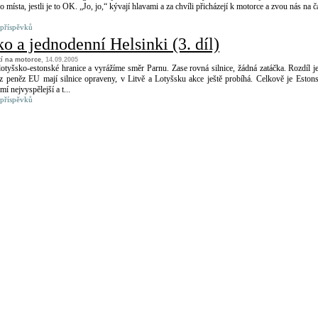
místa, jestli je to OK. „Jo, jo,“ kývají hlavami a za chvíli přicházejí k motorce a zvou nás na ča
 příspěvků
o a jednodenní Helsinki (3. díl)
tí na motorce
, 14.09.2005
otyšsko-estonské hranice a vyrážíme směr Parnu. Zase rovná silnice, žádná zatáčka. Rozdíl je
z peněz EU mají silnice opraveny, v Litvě a Lotyšsku akce ještě probíhá. Celkově je Eston
í nejvyspělejší a t...
 příspěvků