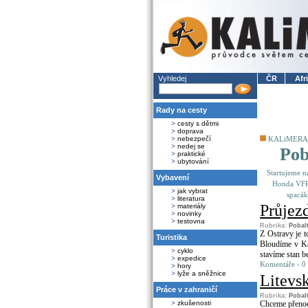
Vyhledej
ČR
Afr
Rady na cesty
>
cesty s dětmi
>
doprava
>
nebezpečí
KALiMERA
>
nedej se
Pob
>
praktické
>
ubytování
Startujeme n
Vybavení
Honda VFR
>
jak vybrat
spacák
>
literatura
Průjezd
>
materiály
>
novinky
>
testovna
Rubrika:
Pobal
Z Ostravy je t
Turistika
Bloudíme v Ka
>
cyklo
stavíme stan be
>
expedice
Komentáře - 0
>
hory
>
lyže a sněžnice
Litevsk
Práce v zahraničí
Rubrika:
Pobal
>
zkušenosti
Chceme přenoco