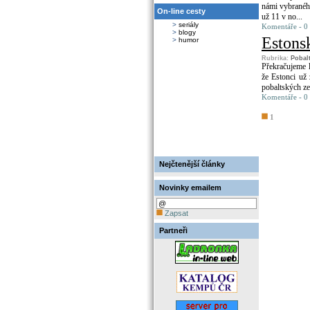
námi vybraného 
On-line cesty
už 11 v no...
>
seriály
Komentáře - 0
>
blogy
Estonsk
>
humor
Rubrika:
Pobal
Překračujeme l
že Estonci už 
pobaltských zem
Komentáře - 0
1
Nejčtenější články
Novinky emailem
Zapsat
Partneři