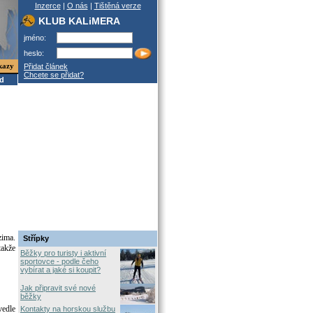
Inzerce
|
O nás
|
Tištěná verze
KLUB KALiMERA
jméno:
heslo:
kazy
Přidat článek
Chcete se přidat?
od
zima.
Střípky
takže
Běžky pro turisty i aktivní
sportovce - podle čeho
vybírat a jaké si koupit?
Jak připravit své nové
běžky
vedle
Kontakty na horskou službu