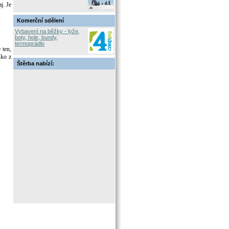
j. Je
Komerční sdělení
Vybavení na běžky - lyže,
boty, hole, bundy,
termoprádlo
 ten,
sko z
Štěrba nabízí: