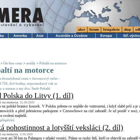
akce
forum
fotogalerie
shop
od
ika
Amerika
Asie
Austrálie a Oceánie
Evropa
Stř. vých
>
On-line cesty
>
seriály
>
Pobaltí na motorce
altí na motorce
a dvoutýdenní cestu v červencový večer -
 750, dvě brašny, nepromokavý vak se
y a stanem a my dva. Směr Pobaltí.
 Polska do Litvy (1. díl)
tí na motorce
, 31.08.2005
o na polské hranice kousek. V Polsku jedeme co nejdále do vnitrozemí, i když slabě prší a je 
towicích a před jedenáctou parkujeme v Czestochowe na cizí zahradě. Je už pozdě v noci, 
z svolení majitelů.
 příspěvků
á pohostinnost a lotyšští veksláci (2. díl)
tí na motorce
, 8.09.2005
vat asi 50 km za Palangou v nějaké vesnici. Ptáme se rusky lidí, kteří se objevili na zahradě 