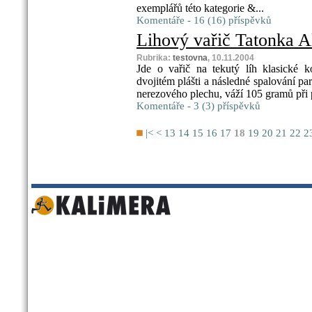
exemplářů této kategorie &...
Komentáře - 16 (16) příspěvků
Lihový vařič Tatonka A
Rubrika:
testovna
, 10.11.2004
Jde o vařič na tekutý líh klasické k
dvojitém plášti a následné spalování p
nerezového plechu, váží 105 gramů při 
Komentáře - 3 (3) příspěvků
|<
<
13
14
15
16
17
18
19
20
21
22
2