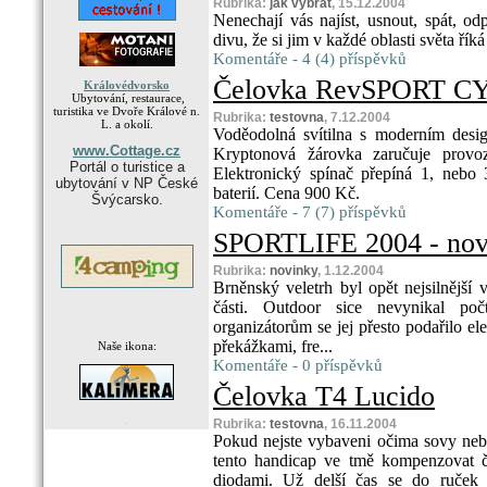
Rubrika:
jak vybrat
, 15.12.2004
Nenechají vás najíst, usnout, spát, od
divu, že si jim v každé oblasti světa řík
Komentáře - 4 (4) příspěvků
Čelovka RevSPORT CY
Královédvorsko
Ubytování, restaurace,
turistika ve Dvoře Králové n.
Rubrika:
testovna
, 7.12.2004
L. a okolí.
Voděodolná svítilna s moderním desi
www.Cottage.cz
Kryptonová žárovka zaručuje prov
Portál o turistice a
Elektronický spínač přepíná 1, neb
ubytování v NP České
baterií. Cena 900 Kč.
Švýcarsko.
Komentáře - 7 (7) příspěvků
SPORTLIFE 2004 - novi
Rubrika:
novinky
, 1.12.2004
Brněnský veletrh byl opět nejsilnější 
části. Outdoor sice nevynikal po
organizátorům se jej přesto podařilo el
překážkami, fre...
Naše ikona:
Komentáře - 0 příspěvků
Čelovka T4 Lucido
.
Rubrika:
testovna
, 16.11.2004
Pokud nejste vybaveni očima sovy neb
tento handicap ve tmě kompenzovat č
diodami. Už delší čas se do ruček 