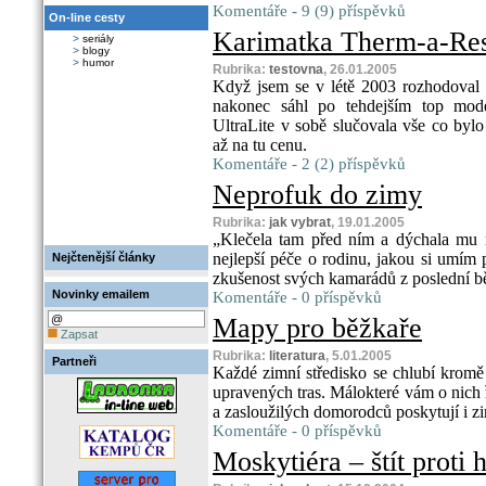
Komentáře - 9 (9) příspěvků
On-line cesty
Karimatka Therm-a-Res
>
seriály
>
blogy
>
humor
Rubrika:
testovna
, 26.01.2005
Když jsem se v létě 2003 rozhodoval
nakonec sáhl po tehdejším top mode
UltraLite v sobě slučovala vše co by
až na tu cenu.
Komentáře - 2 (2) příspěvků
Neprofuk do zimy
Rubrika:
jak vybrat
, 19.01.2005
„Klečela tam před ním a dýchala mu 
nejlepší péče o rodinu, jakou si umím 
Nejčtenější články
zkušenost svých kamarádů z poslední b
Novinky emailem
Komentáře - 0 příspěvků
Mapy pro běžkaře
Zapsat
Rubrika:
literatura
, 5.01.2005
Partneři
Každé zimní středisko se chlubí kromě
upravených tras. Málokteré vám o nich 
a zasloužilých domorodců poskytují i z
Komentáře - 0 příspěvků
Moskytiéra – štít proti