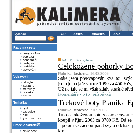
Vyhledej
ČR
Afrika
Amerika
Asie
Rady na cesty
>
cesty s dětmi
>
doprava
>
nebezpečí
KALiMERA
>
Vybavení
>
nedej se
Celokožené pohorky Bo
>
praktické
>
ubytování
Rubrika:
testovna
, 16.02.2005
Vybavení
Stále jsem překvapován kvalitou svý
>
jak vybrat
jsem je na jaře v roce 1990 za 450 Kčs,
>
literatura
Už na jaře se mi však zdály strašně př
>
materiály
>
novinky
Komentáře - 5 (5) příspěvků
>
testovna
Trekové boty Planika E
Turistika
>
cyklo
Rubrika:
testovna
, 2.02.2005
>
expedice
Tuto celokoženou botu s comtecovou m
>
hory
>
lyže a sněžnice
koupil v říjnu 2003 za 3700 Kč. Dá se 
– potom se začnou párat švy a odchází
Práce v zahraničí
km.
>
zkušenosti