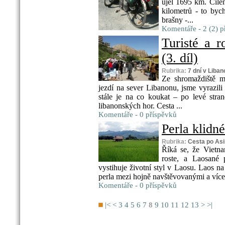
ujel 1695 km. Cílem
kilometrů - to byc
brašny -...
Komentáře - 2 (2) p
Turisté a 
(3. díl)
Rubrika:
7 dní v Liba
Ze shromaždiště m
jezdí na sever Libanonu, jsme vyrazili 
stále je na co koukat – po levé stra
libanonských hor. Cesta ...
Komentáře - 0 příspěvků
Perla klidné
Rubrika:
Cesta po Asi
Říká se, že Vietna
roste, a Laosané p
vystihuje životní styl v Laosu. Laos 
perla mezi hojně navštěvovanými a více t
Komentáře - 0 příspěvků
|<
<
3
4
5
6
7
8
9
10
11
12
13
>
>|