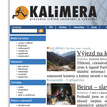
Vyhledej
ČR
Afrika
Amerika
Asie
Rady na cesty
>
cesty s dětmi
>
doprava
>
nebezpečí
KALiMERA
>
On-line cesty
>
seriály
>
nedej se
Výjezd na k
>
praktické
>
ubytování
Rubrika:
Extrem Peru
Vybavení
Třídenní, celonáro
>
jak vybrat
cestu k laguně Paró
>
literatura
shánění informací
>
materiály
>
novinky
zatarasené kameny a kmeny stromů v tu
>
testovna
Komentáře - 0 příspěvků
Turistika
Beirut – sla
>
cyklo
>
expedice
>
hory
Rubrika:
7 dní v Liba
>
lyže a sněžnice
Probudil jsem se 
úžasný mejdan n
Práce v zahraničí
islámských uklíze
>
zkušenosti