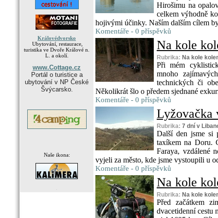
Hirošimu na opalov
celkem výhodně ko
hojivými účinky. Naším dalším cílem byl 
Komentáře - 0 příspěvků
Královédvorsko
Na kole kol
Ubytování, restaurace,
turistika ve Dvoře Králové n.
L. a okolí.
Rubrika:
Na kole kol
Při mém cyklistic
www.Cottage.cz
mnoho zajímavých
Portál o turistice a
ubytování v NP České
technických či obe
Švýcarsko.
Několikrát šlo o předem sjednané exkurze
Komentáře - 0 příspěvků
Lyžovačka v
Rubrika:
7 dní v Liba
Další den jsme si p
taxíkem na Doru. C
Faraya, vzdálené 
Naše ikona:
vyjeli za město, kde jsme vystoupili u 
Komentáře - 0 příspěvků
Na kole kol
.
Rubrika:
Na kole kol
Před začátkem zi
dvacetidenní cestu n