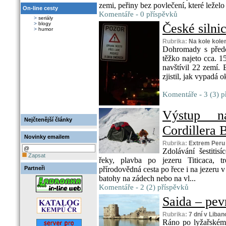
zemi, peřiny bez povlečení, které leželo
On-line cesty
Komentáře - 0 příspěvků
>
seriály
>
blogy
České silnic
>
humor
Rubrika:
Na kole kol
Dohromady s předc
těžko najeto cca. 1
navštívil 22 zemí.
zjistil, jak vypadá o
Komentáře - 3 (3) p
Výstup n
Nejčtenější články
Cordillera B
Novinky emailem
Rubrika:
Extrem Peru
Zdolávání šestitis
Zapsat
řeky, plavba po jezeru Titicaca, t
Partneři
přírodovědná cesta po řece i na jezeru 
batohy na zádech nebo na vl...
Komentáře - 2 (2) příspěvků
Saida – pevn
Rubrika:
7 dní v Liba
Ráno po lyžařském 